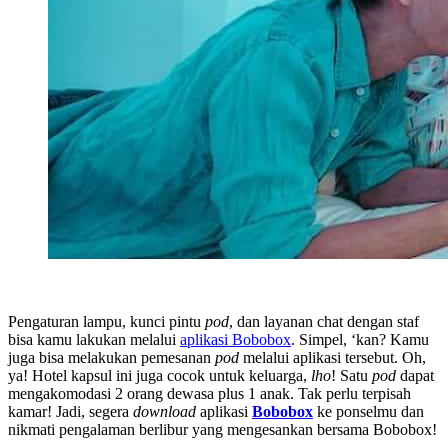
Pengaturan lampu, kunci pintu
pod
, dan layanan chat dengan staf
bisa kamu lakukan melalui
aplikasi Bobobox
. Simpel, ‘kan? Kamu
juga bisa melakukan pemesanan
pod
melalui aplikasi tersebut. Oh,
ya! Hotel kapsul ini juga cocok untuk keluarga,
lho
! Satu
pod
dapat
mengakomodasi 2 orang dewasa plus 1 anak. Tak perlu terpisah
kamar! Jadi, segera
download
aplikasi
Bobobox
ke ponselmu dan
nikmati pengalaman berlibur yang mengesankan bersama Bobobox!