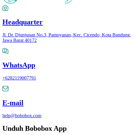
Headquarter
Jl. Dr. Djunjunan No.3, Pamoyanan, Kec. Cicendo, Kota Bandung,
Jawa Barat 40172
WhatsApp
+6282119007791
E-mail
help@bobobox.com
Unduh Bobobox App