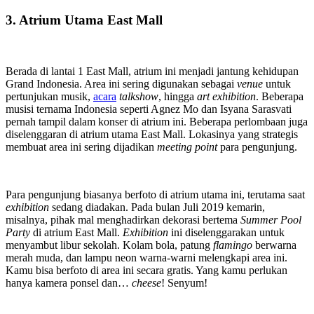
3. Atrium Utama East Mall
Berada di lantai 1 East Mall, atrium ini menjadi jantung kehidupan
Grand Indonesia. Area ini sering digunakan sebagai
venue
untuk
pertunjukan musik,
acara
talkshow
, hingga
art exhibition
. Beberapa
musisi ternama Indonesia seperti Agnez Mo dan Isyana Sarasvati
pernah tampil dalam konser di atrium ini. Beberapa perlombaan juga
diselenggaran di atrium utama East Mall. Lokasinya yang strategis
membuat area ini sering dijadikan
meeting point
para pengunjung.
Para pengunjung biasanya berfoto di atrium utama ini, terutama saat
exhibition
sedang diadakan. Pada bulan Juli 2019 kemarin,
misalnya, pihak mal menghadirkan dekorasi bertema
Summer Pool
Party
di atrium East Mall.
Exhibition
ini diselenggarakan untuk
menyambut libur sekolah. Kolam bola, patung
flamingo
berwarna
merah muda, dan lampu neon warna-warni melengkapi area ini.
Kamu bisa berfoto di area ini secara gratis. Yang kamu perlukan
hanya kamera ponsel dan…
cheese
! Senyum!