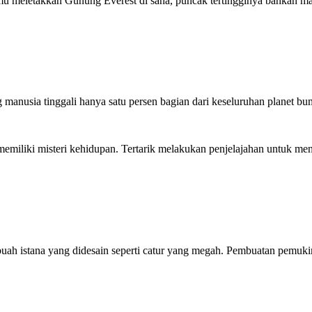
amu meletakkan Gunung Everest di sana, puncak tertingginya bahkan ma
 manusia tinggali hanya satu persen bagian dari keseluruhan planet bu
iliki misteri kehidupan. Tertarik melakukan penjelajahan untuk mengu
ebuah istana yang didesain seperti catur yang megah. Pembuatan pemukim