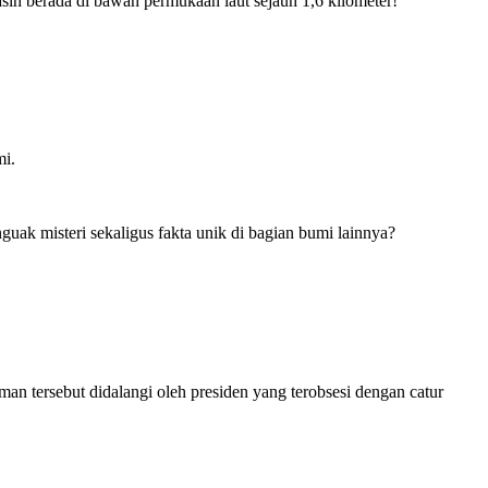
sih berada di bawah permukaan laut sejauh 1,6 kilometer!
mi.
ak misteri sekaligus fakta unik di bagian bumi lainnya?
an tersebut didalangi oleh presiden yang terobsesi dengan catur