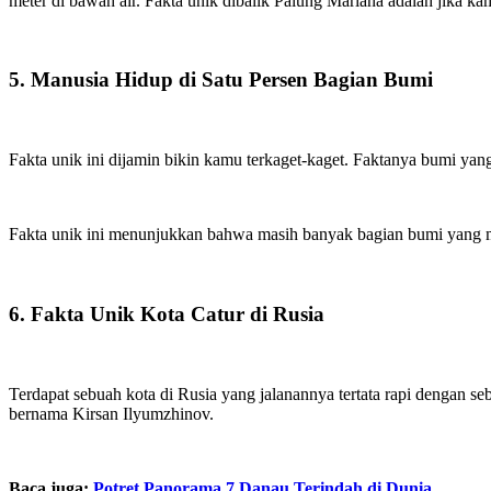
meter di bawah air. Fakta unik dibalik Palung Mariana adalah jika k
5. Manusia Hidup di Satu Persen Bagian Bumi
Fakta unik ini dijamin bikin kamu terkaget-kaget. Faktanya bumi yang
Fakta unik ini menunjukkan bahwa masih banyak bagian bumi yang mem
6. Fakta Unik Kota Catur di Rusia
Terdapat sebuah kota di Rusia yang jalanannya tertata rapi dengan s
bernama Kirsan Ilyumzhinov.
Baca juga:
Potret Panorama 7 Danau Terindah di Dunia