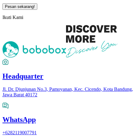
Pesan sekarang!
Ikuti Kami
Headquarter
Jl. Dr. Djunjunan No.3, Pamoyanan, Kec. Cicendo, Kota Bandung,
Jawa Barat 40172
WhatsApp
+6282119007791