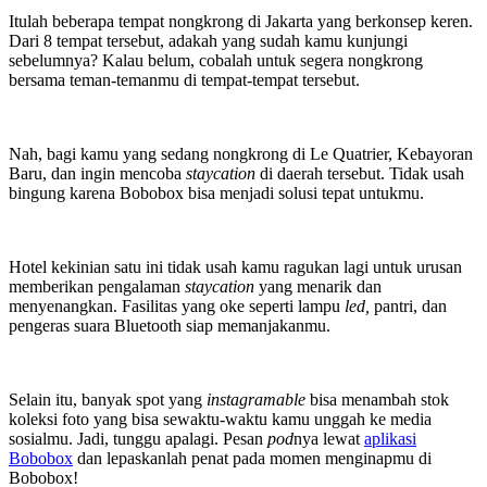
Itulah beberapa tempat nongkrong di Jakarta yang berkonsep keren.
Dari 8 tempat tersebut, adakah yang sudah kamu kunjungi
sebelumnya? Kalau belum, cobalah untuk segera nongkrong
bersama teman-temanmu di tempat-tempat tersebut.
Nah, bagi kamu yang sedang nongkrong di Le Quatrier, Kebayoran
Baru, dan ingin mencoba
staycation
di daerah tersebut. Tidak usah
bingung karena Bobobox bisa menjadi solusi tepat untukmu.
Hotel kekinian satu ini tidak usah kamu ragukan lagi untuk urusan
memberikan pengalaman
staycation
yang menarik dan
menyenangkan. Fasilitas yang oke seperti lampu
led,
pantri, dan
pengeras suara Bluetooth siap memanjakanmu.
Selain itu, banyak spot yang
instagramable
bisa menambah stok
koleksi foto yang bisa sewaktu-waktu kamu unggah ke media
sosialmu. Jadi, tunggu apalagi. Pesan
pod
nya lewat
aplikasi
Bobobox
dan lepaskanlah penat pada momen menginapmu di
Bobobox!