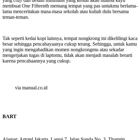
yang
cozy
dan desain minimalis yang kental akan nuansa kayu
membuat One Fifteenth memang tempat yang pas untukmu berlama-
lama menceritakan masa-masa sekolah atau kuliah dulu bersama
teman-teman.
Tak seperti kedai kopi lainnya, tempat nongkrong ini dikelilingi kaca
besar sehingga pencahayaanya cukup terang. Sehingga, untuk kamu
yang ingin mengabadikan momen nongkrongmu atau sekadar
mengerjakan tugas di laptomu, tidak akan menjadi masalah berarti
karena pencahaannya yang cukup.
via manual.co.id
BART
Alamat: Artotel Jakarta, Lantai 7, Jalan Sunda No. 3, Thamrin,