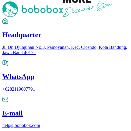
Headquarter
Jl. Dr. Djunjunan No.3, Pamoyanan, Kec. Cicendo, Kota Bandung,
Jawa Barat 40172
WhatsApp
+6282119007791
E-mail
help@bobobox.com