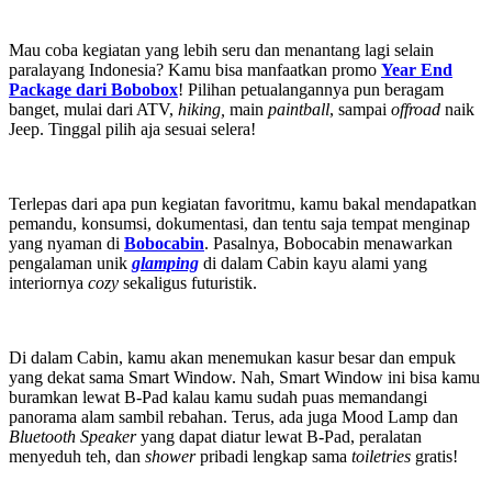
Mau coba kegiatan yang lebih seru dan menantang lagi selain
paralayang Indonesia? Kamu bisa manfaatkan promo
Year End
Package dari Bobobox
! Pilihan petualangannya pun beragam
banget, mulai dari ATV,
hiking,
main
paintball
, sampai
offroad
naik
Jeep. Tinggal pilih aja sesuai selera!
Terlepas dari apa pun kegiatan favoritmu, kamu bakal mendapatkan
pemandu, konsumsi, dokumentasi, dan tentu saja tempat menginap
yang nyaman di
Bobocabin
. Pasalnya, Bobocabin menawarkan
pengalaman unik
glamping
di dalam Cabin kayu alami yang
interiornya
cozy
sekaligus futuristik.
Di dalam Cabin, kamu akan menemukan kasur besar dan empuk
yang dekat sama Smart Window. Nah, Smart Window ini bisa kamu
buramkan lewat B-Pad kalau kamu sudah puas memandangi
panorama alam sambil rebahan. Terus, ada juga Mood Lamp dan
Bluetooth Speaker
yang dapat diatur lewat B-Pad, peralatan
menyeduh teh, dan
shower
pribadi lengkap sama
toiletries
gratis!