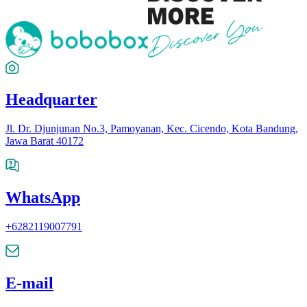
Headquarter
Jl. Dr. Djunjunan No.3, Pamoyanan, Kec. Cicendo, Kota Bandung,
Jawa Barat 40172
WhatsApp
+6282119007791
E-mail