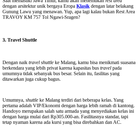
Saat memasuki Jawa Timur, kamu akan menemukan
rest area
dengan arsitektur unik bergaya Eropa
Klasik
dengan latar belakang
Gunung Lawu yang menawan. Yup, apa lagi kalau bukan Rest Area
TRAVOY KM 757 Tol Ngawi-Sragen?
3. Travel Shuttle
Dengan naik
travel shuttle
ke Malang, kamu bisa menikmati suasana
berkendara yang lebih privat karena kapasitas bus
travel
pada
umumnya tidak sebanyak bus besar. Selain itu, fasilitas yang
ditawarkan juga cukup bagus.
Umumnya,
shuttle
ke Malang terdiri dari beberapa kelas. Yang
pertama adalah VIP/Ekonomi dengan harga lebih ramah di kantong.
Handoyo merupakan salah satu armada yang menyediakan kelas ini
dengan harga mulai dari Rp305.000-an. Fasilitasnya standar, tapi
tetap nyaman karena ada kursi yang bisa direbahkan dan AC.