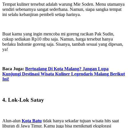
Tempat kuliner tersebut adalah warung Mie Soden. Menu utamanya
sendiri sebenarnya sangat sederhana. Namun, siapa sangka tempat
ini selalu kebanjiran pembeli setiap harinya.
Buat kamu yang ingin mencoba mi goreng racikan Pak Sudin,
cukup sediakan Rp10 ribu saja. Namun, harga tersebut hanya
berlaku Indomie goreng saja. Sisanya, tambah sesuai yang dipesan,
ya!
Baca Juga:
Bertualang Di Kota Malang? Jangan Lupa
Kunjungi Destinasi Wisata Kuliner Legendaris Malang Berikut
Ini!
4. Lok-Lok Satay
Alun-alun
Kota Batu
tidak hanya sekadar tujuan wisata hits saat
liburan di Jawa Timur. Kamu juga bisa menikmati eksplorasi