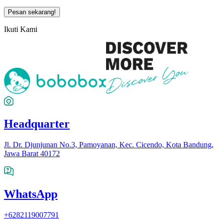
Pesan sekarang!
Ikuti Kami
Headquarter
Jl. Dr. Djunjunan No.3, Pamoyanan, Kec. Cicendo, Kota Bandung,
Jawa Barat 40172
WhatsApp
+6282119007791