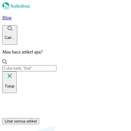
Blog
Cari...
Mau baca artikel apa?
Tutup
Lihat semua artikel