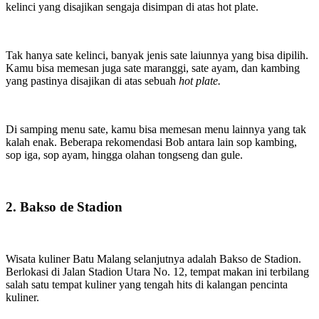
kelinci yang disajikan sengaja disimpan di atas hot plate.
Tak hanya sate kelinci, banyak jenis sate laiunnya yang bisa dipilih.
Kamu bisa memesan juga sate maranggi, sate ayam, dan kambing
yang pastinya disajikan di atas sebuah
hot plate.
Di samping menu sate, kamu bisa memesan menu lainnya yang tak
kalah enak. Beberapa rekomendasi Bob antara lain sop kambing,
sop iga, sop ayam, hingga olahan tongseng dan gule.
2. Bakso de Stadion
Wisata kuliner Batu Malang selanjutnya adalah Bakso de Stadion.
Berlokasi di Jalan Stadion Utara No. 12, tempat makan ini terbilang
salah satu tempat kuliner yang tengah hits di kalangan pencinta
kuliner.