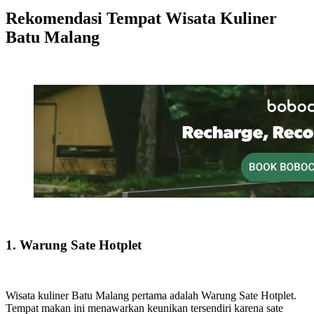
Rekomendasi Tempat Wisata Kuliner
Batu Malang
1. Warung Sate Hotplet
Wisata kuliner Batu Malang pertama adalah Warung Sate Hotplet.
Tempat makan ini menawarkan keunikan tersendiri karena sate