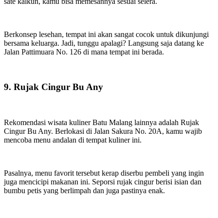
sate kalkun, kamu bisa memesannya sesuai selera.
Berkonsep lesehan, tempat ini akan sangat cocok untuk dikunjungi
bersama keluarga. Jadi, tunggu apalagi? Langsung saja datang ke
Jalan Pattimuara No. 126 di mana tempat ini berada.
9. Rujak Cingur Bu Any
Rekomendasi wisata kuliner Batu Malang lainnya adalah Rujak
Cingur Bu Any. Berlokasi di Jalan Sakura No. 20A, kamu wajib
mencoba menu andalan di tempat kuliner ini.
Pasalnya, menu favorit tersebut kerap diserbu pembeli yang ingin
juga mencicipi makanan ini. Seporsi rujak cingur berisi isian dan
bumbu petis yang berlimpah dan juga pastinya enak.