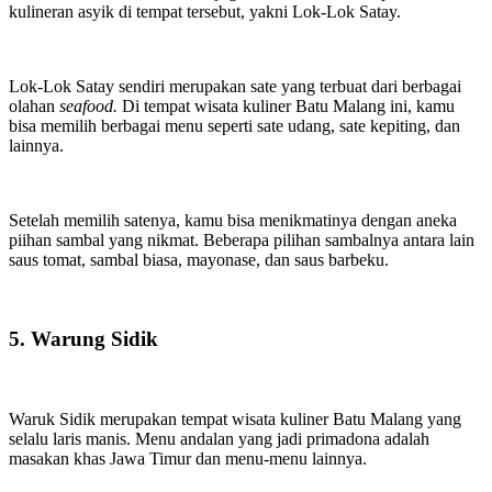
kulineran asyik di tempat tersebut, yakni Lok-Lok Satay.
Lok-Lok Satay sendiri merupakan sate yang terbuat dari berbagai
olahan
seafood.
Di tempat wisata kuliner Batu Malang ini, kamu
bisa memilih berbagai menu seperti sate udang, sate kepiting, dan
lainnya.
Setelah memilih satenya, kamu bisa menikmatinya dengan aneka
piihan sambal yang nikmat. Beberapa pilihan sambalnya antara lain
saus tomat, sambal biasa, mayonase, dan saus barbeku.
5. Warung Sidik
Waruk Sidik merupakan tempat wisata kuliner Batu Malang yang
selalu laris manis. Menu andalan yang jadi primadona adalah
masakan khas Jawa Timur dan menu-menu lainnya.