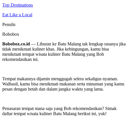
Top Destinations
Eat Like a Local
Penulis
Bobobox
Bobobox.co.id
— Liburan ke Batu Malang tak lengkap rasanya jika
tidak menikmati kuliner khas. Jika kebingungan, kamu bisa
menikmati tempat wisata kuliner Batu Malang yang Bob
rekomendasikan ini.
Tempat makannya dijamin menggugah selera sekaligus nyaman.
Walhasil, kamu bisa menikmati makanan serta minuman yang kamu
pesan dengan betah dan dalam jangka waktu yang lama.
Penasaran tempat mana saja yang Bob rekomendasikan? Simak
daftar tempat wisata kuliner Batu Malang berikut ini, yuk!