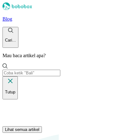
Blog
Cari...
Mau baca artikel apa?
Tutup
Lihat semua artikel