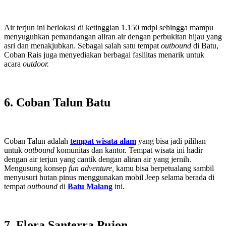
Air terjun ini berlokasi di ketinggian 1.150 mdpl sehingga mampu
menyuguhkan pemandangan aliran air dengan perbukitan hijau yang
asri dan menakjubkan. Sebagai salah satu tempat
outbound
di Batu,
Coban Rais juga menyediakan berbagai fasilitas menarik untuk
acara
outdoor.
6. Coban Talun Batu
Coban Talun adalah
tempat wisata alam
yang bisa jadi pilihan
untuk
outbound
komunitas dan kantor. Tempat wisata ini hadir
dengan air terjun yang cantik dengan aliran air yang jernih.
Mengusung konsep
fun adventure,
kamu bisa berpetualang sambil
menyusuri hutan pinus menggunakan mobil Jeep selama berada di
tempat
outbound
di
Batu Malang
ini.
7. Flora Santerra Pujon