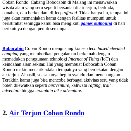
Coban Rondo. Cabang Bobocabin di Malang ini menawarkan
wisata alam yang seru seperti bersantai di air terjun, berkuda,
panahan, dan berkendara di Jeep
offroad.
Tidak hanya itu, tempat ini
juga akan memanjakan kamu dengan fasilitas mumpuni untuk
beristirahat sehingga kamu bisa mengikuti
games outbound
di hari
berikutnya dengan penuh semangat.
Bobocabin
Coban Rondo mengusung konsep
tech based elevated
camping
yang memberikan pengalaman berkemah dengan
memadukan penggunaan teknologi
Internet of Thing
(IoT) dan
keindahan alam sekitar. Hal yang membuat Bobocabin Coban
Rondo makin menarik adalah tempatnya yang berdekatan dengan
air terjun. Alhasill, suasananya begitu syahdu dan menenangkan.
Terakhir, kamu juga bisa mencoba berbagai aktivitas seru yang tidak
boleh dilewatkan seperti
birdventure,
kaliwatu
rafting, trail
adventure
hingga
mountain bike adventure.
2.
Air Terjun Coban Rondo