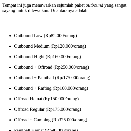
Tempat ini juga menawarkan sejumlah paket
outbound
yang sangat
sayang untuk dilewatkan. Di antaranya adalah:
Outbound Low (Rp85.000/orang)
Outbound Medium (Rp120.000/orang)
Outbound Hight (Rp160.000/orang)
Outbound + Offroad (Rp250.000/orang)
Outbound + Paintball (Rp/175.000orang)
Outbound + Rafting (Rp160.000/orang)
Offroad Hemat (Rp150.000/orang)
Offroad Regular (Rp175.000/orang)
Offroad + Camping (Rp325.000/orang)
Paintball Hemat (Rp90.000/orang)