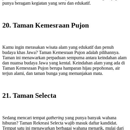
punya beragam kegiatan yang seru dan edukatif.
20. Taman Kemesraan Pujon
Kamu ingin merasakan wisata alam yang edukatif dan penuh
budaya khas Jawa? Taman Kemesraan Pujon adalah pilihannya.
Taman ini menawarkan perpaduan sempurna antara keindahan alam
dan nuansa budaya Jawa yang kental. Keindahan alam yang ada di
Taman Kemesraan Pujon berupa hamparan hijau pepohonan, air
terjun alami, dan taman bunga yang memanjakan mata.
21. Taman Selecta
Sedang mencari tempat
gathering
yang punya banyak wahana
hiburan? Taman Rekreasi Selecta wajib masuk daftar kandidat.
Tempat satu ini menawarkan berbagai wahana menarik, mulai dari