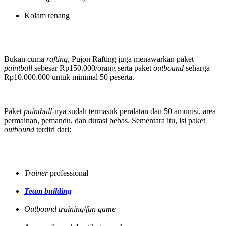
Kolam renang
Bukan cuma
rafting
, Pujon Rafting juga menawarkan paket
paintball
sebesar Rp150.000/orang serta paket
outbound
seharga
Rp10.000.000 untuk minimal 50 peserta.
Paket
paintball
-nya sudah termasuk peralatan dan 50 amunisi, area
permainan, pemandu, dan durasi bebas. Sementara itu, isi paket
outbound
terdiri dari:
Trainer
professional
Team building
Outbound training
/
fun game