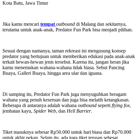
Kota Batu, Jawa Timur
Jika kamu mencari
tempat
outbound
di Malang dan sekitarnya,
terutama untuk anak-anak, Predator Fun Park bisa menjadi pilihan.
Sesuai dengan namanya, taman rekreasi ini mengusung konsep
predator yang bertujuan untuk memberikan edukasi pada anak-anak
terkait hewan-hewan jenis tersebut. Karena itu, jangan heran jika
kamu menemukan wahana-wahana tidak biasa. Sebut Pancing
Buaya, Galleri Buaya, hingga area ular dan iguana.
Di samping itu, Predator Fun Park juga menyuguhkan beragam
wahana yang penuh keseruan dan juga bisa melatih ketangkasan.
Beberapa di antaranya adalah wahana
outbound
seperti
flying fox
,
jembatan kayu,
Spider Web
, dan
Hell Barrier
.
Tiket masuknya sebesar Rp50.000 untuk hari biasa dan Rp70.000
untuk akhir pekan. Selain itu, ada juga tiket terusan sebesar