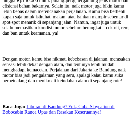
hingga Rp150.000 untuk pulang-pergi, tergantung jenis motor dan
efisiensi bahan bakarnya. Selain itu, naik motor juga bikin kamu
lebih bebas dalam merencanakan perjalanan. Kamu bisa berhenti
kapan saja untuk istirahat, makan, atau bahkan mampir sebentar di
spot-spot menarik di sepanjang jalan. Namun, ingat juga untuk
selalu memastikan kondisi motor sebelum berangkat—cek oli, rem,
dan ban untuk keamanan, ya!
Dengan motor, kamu bisa nikmati kebebasan di jalanan, merasakan
sensasi lebih dekat dengan alam, dan tentunya lebih mudah
menghadapi kemacetan. Perjalanan dari Jakarta ke Bandung naik
motor bisa jadi pengalaman yang seru, apalagi kalau kamu suka
berpetualang dan menikmati keindahan alam di sepanjang rute!
Baca Juga:
Liburan di Bandung? Yuk, Coba Staycation di
Bobocabin Ranca Upas dan Rasakan Keseruannya!