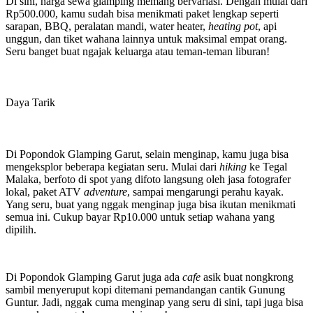
Di sini, harga sewa glamping memang bervariasi. Dengan mulai dari
Rp500.000, kamu sudah bisa menikmati paket lengkap seperti
sarapan, BBQ, peralatan mandi, water heater,
heating pot
, api
unggun, dan tiket wahana lainnya untuk maksimal empat orang.
Seru banget buat ngajak keluarga atau teman-teman liburan!
Daya Tarik
Di Popondok Glamping Garut, selain menginap, kamu juga bisa
mengeksplor beberapa kegiatan seru. Mulai dari
hiking
ke Tegal
Malaka, berfoto di spot yang difoto langsung oleh jasa fotografer
lokal, paket ATV
adventure
, sampai mengarungi perahu kayak.
Yang seru, buat yang nggak menginap juga bisa ikutan menikmati
semua ini. Cukup bayar Rp10.000 untuk setiap wahana yang
dipilih.
Di Popondok Glamping Garut juga ada
cafe
asik buat nongkrong
sambil menyeruput kopi ditemani pemandangan cantik Gunung
Guntur. Jadi, nggak cuma menginap yang seru di sini, tapi juga bisa