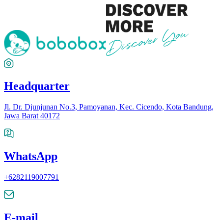
Headquarter
Jl. Dr. Djunjunan No.3, Pamoyanan, Kec. Cicendo, Kota Bandung,
Jawa Barat 40172
WhatsApp
+6282119007791
E-mail