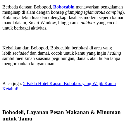
Berbeda dengan Bobopod,
Bobocabin
menawarkan pengalaman
menginap di alam dengan konsep
glamping
(
glamorous camping
).
Kabinnya lebih luas dan dilengkapi fasilitas modern seperti kamar
mandi dalam, Smart Window, hingga area
outdoor
yang cocok
untuk berbagai aktivitas.
Kebalikan dari Bobopod, Bobocabin berlokasi di area yang
lebih
secluded
dan damai, cocok untuk kamu yang ingin
healing
sambil menikmati suasana pegunungan, danau, atau hutan tanpa
mengorbankan kenyamanan.
Baca juga:
5 Fakta Hotel Kapsul Bobobox yang Wajib Kamu
Ketahui!
Bobodeli, Layanan Pesan Makanan & Minuman
untuk Tamu