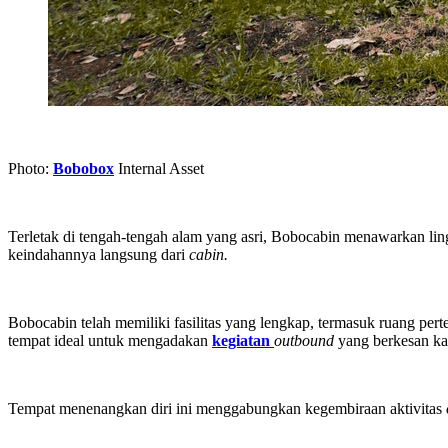
Photo:
Bobobox
Internal Asset
Terletak di tengah-tengah alam yang asri, Bobocabin menawarkan lin
keindahannya langsung dari
cabin.
Bobocabin telah memiliki fasilitas yang lengkap, termasuk ruang pe
tempat ideal untuk mengadakan
kegiatan
outbound
yang berkesan k
Tempat menenangkan diri ini menggabungkan kegembiraan aktivitas