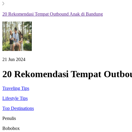
20 Rekomendasi Tempat Outbound Anak di Bandung
21 Jun 2024
20 Rekomendasi Tempat Outbo
Traveling Tips
Lifestyle Tips
Top Destinations
Penulis
Bobobox