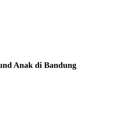
und Anak di Bandung