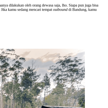
hanya dilakukan oleh orang dewasa saja, lho. Siapa pun juga bisa
. Jika kamu sedang mencari tempat
outbound
di Bandung, kamu