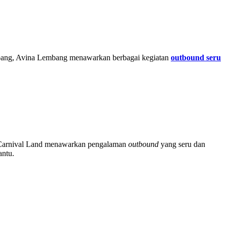
mbang, Avina Lembang menawarkan berbagai kegiatan
outbound seru
g Carnival Land menawarkan pengalaman
outbound
yang seru dan
antu.