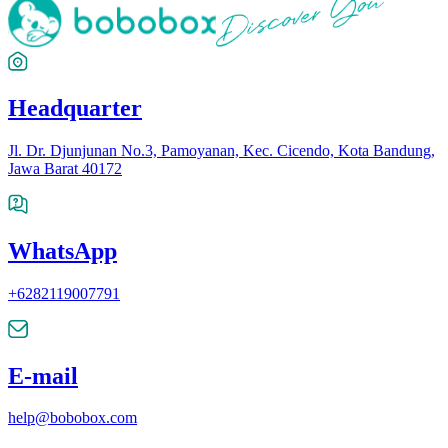
Headquarter
Jl. Dr. Djunjunan No.3, Pamoyanan, Kec. Cicendo, Kota Bandung,
Jawa Barat 40172
WhatsApp
+6282119007791
E-mail
help@bobobox.com