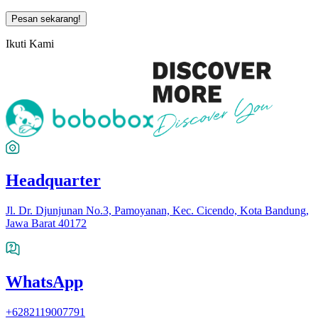
Pesan sekarang!
Ikuti Kami
Headquarter
Jl. Dr. Djunjunan No.3, Pamoyanan, Kec. Cicendo, Kota Bandung,
Jawa Barat 40172
WhatsApp
+6282119007791