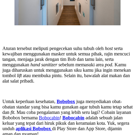
Aturan tersebut meliputi pengecekan suhu tubuh oleh
host
serta
kewajiban menggunakan masker untuk semua pihak, rajin mencuci
tangan, menjaga jarak dengan tim Bob dan tamu lain, serta
menggunakan
hand sanitizer
sebelum memasuki area
pod
. Kamu
juga diharuskan untuk menggunakan siku kamu jika ingin menekan
tombol
lift
atau membuka pintu. Selain itu, bawalah alat makan dan
alat salat pribadi.
Untuk keperluan kesehatan,
Bobobox
juga menyediakan obat-
obatan standar yang bisa kamu gunakan agar tubuh kamu tetap sehat
dan
fit
. Mau coba pengalaman yang lebih seru lagi? Cobain layanan
Bobobox bernama
Bobocabin
!
Bobocabin
adalah sebuah jalan
keluar yang tepat dari hiruk pikuk dan keramaian kota. Yuk, segera
unduh
aplikasi Bobobox
di Play Store dan App Store, dijamin
aman dan nyaman!