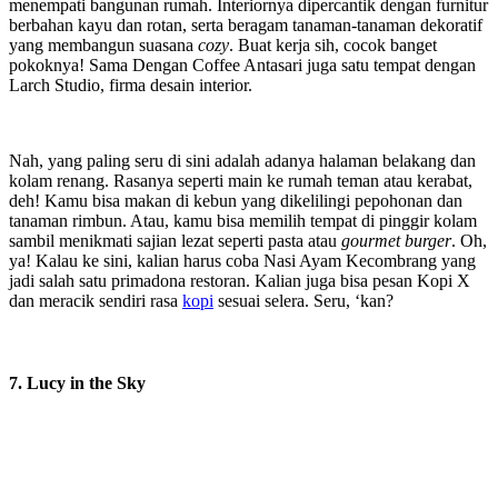
menempati bangunan rumah. Interiornya dipercantik dengan furnitur
berbahan kayu dan rotan, serta beragam tanaman-tanaman dekoratif
yang membangun suasana
cozy
. Buat kerja sih, cocok banget
pokoknya! Sama Dengan Coffee Antasari juga satu tempat dengan
Larch Studio, firma desain interior.
Nah, yang paling seru di sini adalah adanya halaman belakang dan
kolam renang. Rasanya seperti main ke rumah teman atau kerabat,
deh! Kamu bisa makan di kebun yang dikelilingi pepohonan dan
tanaman rimbun. Atau, kamu bisa memilih tempat di pinggir kolam
sambil menikmati sajian lezat seperti pasta atau
gourmet burger
. Oh,
ya! Kalau ke sini, kalian harus coba Nasi Ayam Kecombrang yang
jadi salah satu primadona restoran. Kalian juga bisa pesan Kopi X
dan meracik sendiri rasa
kopi
sesuai selera. Seru, ‘kan?
7. Lucy in the Sky