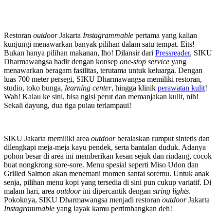
Restoran
outdoor
Jakarta
Instagrammable
pertama yang kalian
kunjungi menawarkan banyak pilihan dalam satu tempat. Eits!
Bukan hanya pilihan makanan, lho! Dilansir dari
Pressreader
, SIKU
Dharmawangsa hadir dengan konsep
one-stop service
yang
menawarkan beragam fasilitas, terutama untuk keluarga. Dengan
luas 700 meter persegi, SIKU Dharmawangsa memiliki restoran,
studio, toko bunga,
learning center
, hingga klinik
perawatan kulit
!
Wah! Kalau ke sini, bisa ngisi perut dan memanjakan kulit, nih!
Sekali dayung, dua tiga pulau terlampaui!
SIKU Jakarta memiliki area
outdoor
beralaskan rumput sintetis dan
dilengkapi meja-meja kayu pendek, serta bantalan duduk. Adanya
pohon besar di area ini memberikan kesan sejuk dan rindang, cocok
buat nongkrong sore-sore. Menu spesial seperti Miso Udon dan
Grilled Salmon akan menemani momen santai soremu. Untuk anak
senja, pilihan menu kopi yang tersedia di sini pun cukup variatif. Di
malam hari, area
outdoor
ini dipercantik dengan
string lights
.
Pokoknya, SIKU Dharmawangsa menjadi restoran
outdoor
Jakarta
Instagrammable
yang layak kamu pertimbangkan deh!