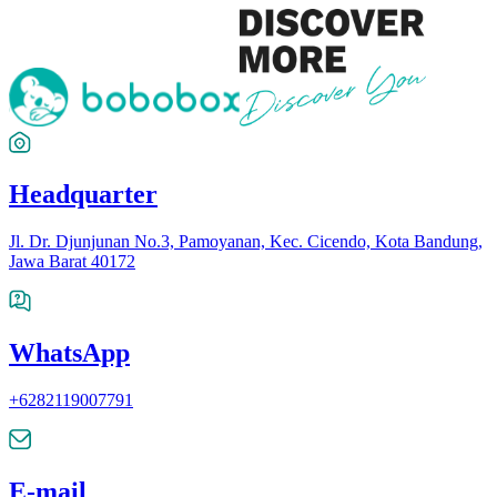
Headquarter
Jl. Dr. Djunjunan No.3, Pamoyanan, Kec. Cicendo, Kota Bandung,
Jawa Barat 40172
WhatsApp
+6282119007791
E-mail