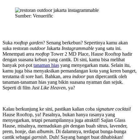
Sumber: Venuerific
Suka
rooftop garden
? Senang berkebun? Sepertinya kamu akan
suka restoran
outdoor
Jakarta
Instagrammable
yang satu ini.
Menempati area
rooftop
Tower 2 MD Place, Hause Rooftop hadir
dengan suasana kebun yang cantik. Di sini, kamu bisa melihat
banyak pot-pot
tanaman hias
yang menyegarkan mata. Selain itu,
kamu juga bisa menyaksikan pemandangan kota yang keren banget,
terutama di sore hari. Bahkan, area
indoor
pun dipercantik oleh
tanaman-tanaman hias yang bikin suasana nyaman dan sejuk.
Seperti di film
Just Like Heaven
, ya?
Kalau berkunjung ke sini, pastikan kalian coba
signature cocktail
Hause Rooftop, ya! Pasalnya, bukan hanya rasanya yang
menyegarkan, tetapi penampilannya juga atraktif! Sajian Glass
Hause, misalnya, memadukan
gin
dengan buah sitrus, lavender,
prem, honje, dan
albumin
. Di dalamnya, terdapat bunga-bunga
cantik sebagai
garnish
. Duh! Sayang banget buat dihabiskan!