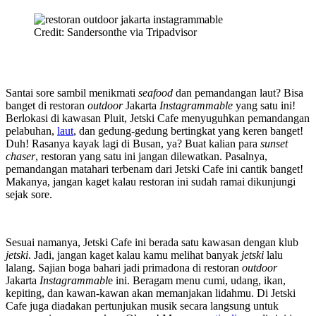
Credit: Sandersonthe via Tripadvisor
Santai sore sambil menikmati
seafood
dan pemandangan laut? Bisa
banget di restoran
outdoor
Jakarta
Instagrammable
yang satu ini!
Berlokasi di kawasan Pluit, Jetski Cafe menyuguhkan pemandangan
pelabuhan,
laut
, dan gedung-gedung bertingkat yang keren banget!
Duh! Rasanya kayak lagi di Busan, ya? Buat kalian para
sunset
chaser
, restoran yang satu ini jangan dilewatkan. Pasalnya,
pemandangan matahari terbenam dari Jetski Cafe ini cantik banget!
Makanya, jangan kaget kalau restoran ini sudah ramai dikunjungi
sejak sore.
Sesuai namanya, Jetski Cafe ini berada satu kawasan dengan klub
jetski
. Jadi, jangan kaget kalau kamu melihat banyak
jetski
lalu
lalang. Sajian boga bahari jadi primadona di restoran
outdoor
Jakarta
Instagrammabl
e ini. Beragam menu cumi, udang, ikan,
kepiting, dan kawan-kawan akan memanjakan lidahmu. Di Jetski
Cafe juga diadakan pertunjukan musik secara langsung untuk