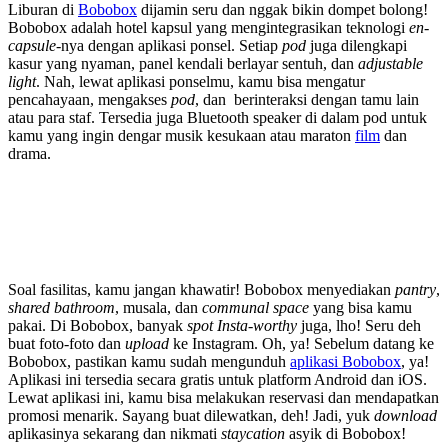
Liburan di
Bobobox
dijamin seru dan nggak bikin dompet bolong!
Bobobox adalah hotel kapsul yang mengintegrasikan teknologi
en-
capsule
-nya dengan aplikasi ponsel. Setiap
pod
juga dilengkapi
kasur yang nyaman, panel kendali berlayar sentuh, dan
adjustable
light
. Nah, lewat aplikasi ponselmu, kamu bisa mengatur
pencahayaan, mengakses
pod
, dan berinteraksi dengan tamu lain
atau para staf. Tersedia juga Bluetooth speaker di dalam pod untuk
kamu yang ingin dengar musik kesukaan atau maraton
film
dan
drama.
Soal fasilitas, kamu jangan khawatir! Bobobox menyediakan
pantry
,
shared bathroom
, musala, dan
communal space
yang bisa kamu
pakai. Di Bobobox, banyak
spot Insta-worthy
juga, lho! Seru deh
buat foto-foto dan
upload
ke Instagram. Oh, ya! Sebelum datang ke
Bobobox, pastikan kamu sudah mengunduh
aplikasi Bobobox
, ya!
Aplikasi ini tersedia secara gratis untuk platform Android dan iOS.
Lewat aplikasi ini, kamu bisa melakukan reservasi dan mendapatkan
promosi menarik. Sayang buat dilewatkan, deh! Jadi, yuk
download
aplikasinya sekarang dan nikmati
staycation
asyik di Bobobox!