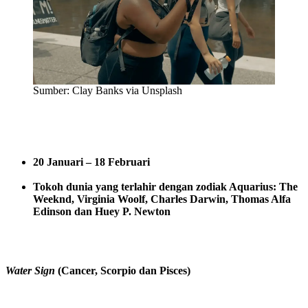
Sumber: Clay Banks via Unsplash
20 Januari – 18 Februari
Tokoh dunia yang terlahir dengan zodiak Aquarius: The
Weeknd, Virginia Woolf, Charles Darwin, Thomas Alfa
Edinson dan Huey P. Newton
Water Sign
(Cancer, Scorpio dan Pisces)