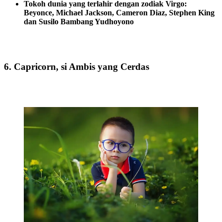
Tokoh dunia yang terlahir dengan zodiak Virgo:
Beyonce, Michael Jackson, Cameron Diaz, Stephen King
dan Susilo Bambang Yudhoyono
6. Capricorn, si Ambis yang Cerdas