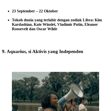
23 September – 22 Oktober
Tokoh dunia yang terlahir dengan zodiak Libra: Kim
Kardashian, Kate Winslet, Vladimir Putin, Eleanor
Roosevelt dan Oscar Wilde
9. Aquarius, si Aktivis yang Independen