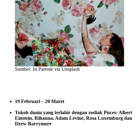
Sumber: Isi Parente via Unsplash
19 Februari – 20 Maret
Tokoh dunia yang terlahir dengan zodiak Pisces: Albert
Einstein, Rihanna, Adam Levine, Rosa Luxemburg dan
Drew Barrymore