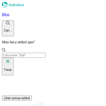
Blog
Cari...
Mau baca artikel apa?
Tutup
Lihat semua artikel