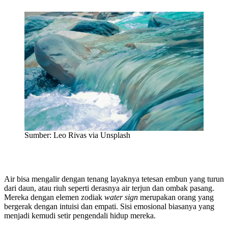
Sumber: Leo Rivas via Unsplash
Air bisa mengalir dengan tenang layaknya tetesan embun yang turun
dari daun, atau riuh seperti derasnya air terjun dan ombak pasang.
Mereka dengan elemen zodiak
water sign
merupakan orang yang
bergerak dengan intuisi dan empati. Sisi emosional biasanya yang
menjadi kemudi setir pengendali hidup mereka.