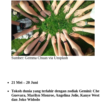
Sumber: Gemma Chuan via Unsplash
21 Mei – 20 Juni
Tokoh dunia yang terlahir dengan zodiak Gemini: Che
Guevara, Marilyn Monroe, Angelina Jolie, Kanye West
dan Joko Widodo