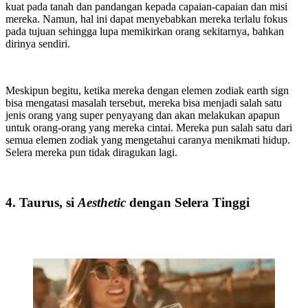
kuat pada tanah dan pandangan kepada capaian-capaian dan misi
mereka. Namun, hal ini dapat menyebabkan mereka terlalu fokus
pada tujuan sehingga lupa memikirkan orang sekitarnya, bahkan
dirinya sendiri.
Meskipun begitu, ketika mereka dengan elemen zodiak earth sign
bisa mengatasi masalah tersebut, mereka bisa menjadi salah satu
jenis orang yang super penyayang dan akan melakukan apapun
untuk orang-orang yang mereka cintai. Mereka pun salah satu dari
semua elemen zodiak yang mengetahui caranya menikmati hidup.
Selera mereka pun tidak diragukan lagi.
4. Taurus, si
Aesthetic
dengan Selera Tinggi