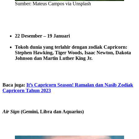
Sumber: Mateus Campos via Unsplash
22 Desember – 19 Januari
Tokoh dunia yang terlahir dengan zodiak Capricorn:
Stephen Hawking, Tiger Woods, Isaac Newton, Dakota
Johnson dan Martin Luther King Jr.
Baca juga:
It’s Capricorn Season! Ramalan dan Nasib Zodiak
Capricorn Tahun 2023
Air Sign
(Gemini, Libra dan Aquarius)