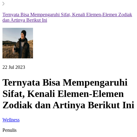
Ternyata Bisa Mempengaruhi Sifat, Kenali Elemen-Elemen Zodiak
dan Artinya Berikut Ini
22 Jul 2023
Ternyata Bisa Mempengaruhi
Sifat, Kenali Elemen-Elemen
Zodiak dan Artinya Berikut Ini
Wellness
Penulis