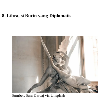
8. Libra, si Bucin yang Diplomatis
Sumber: Sara Darcaj via Unsplash