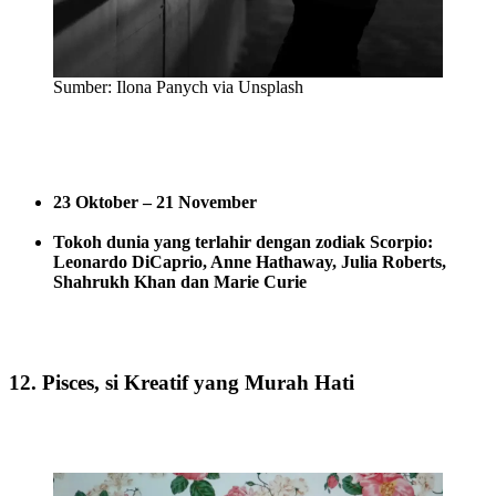
Sumber: Ilona Panych via Unsplash
23 Oktober – 21 November
Tokoh dunia yang terlahir dengan zodiak Scorpio:
Leonardo DiCaprio, Anne Hathaway, Julia Roberts,
Shahrukh Khan dan Marie Curie
12. Pisces, si Kreatif yang Murah Hati