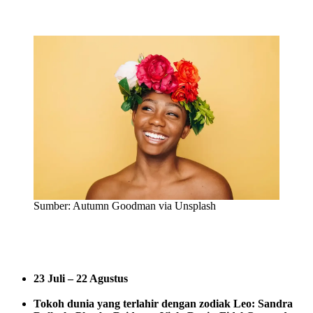
Sumber: Autumn Goodman via Unsplash
23 Juli – 22 Agustus
Tokoh dunia yang terlahir dengan zodiak Leo: Sandra