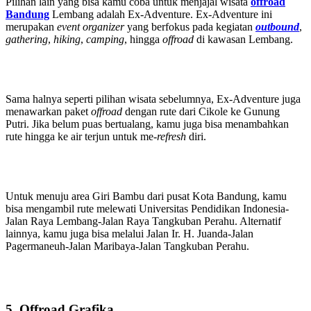
Pilihan lain yang bisa kamu coba untuk menjajal wisata
offroad
Bandung
Lembang adalah Ex-Adventure. Ex-Adventure ini
merupakan
event organizer
yang berfokus pada kegiatan
outbound
,
gathering
,
hiking
,
camping
, hingga
offroad
di kawasan Lembang.
Sama halnya seperti pilihan wisata sebelumnya, Ex-Adventure juga
menawarkan paket
offroad
dengan rute dari Cikole ke Gunung
Putri. Jika belum puas bertualang, kamu juga bisa menambahkan
rute hingga ke air terjun untuk me-
refresh
diri.
Untuk menuju area Giri Bambu dari pusat Kota Bandung, kamu
bisa mengambil rute melewati Universitas Pendidikan Indonesia-
Jalan Raya Lembang-Jalan Raya Tangkuban Perahu. Alternatif
lainnya, kamu juga bisa melalui Jalan Ir. H. Juanda-Jalan
Pagermaneuh-Jalan Maribaya-Jalan Tangkuban Perahu.
5. Offroad Grafika