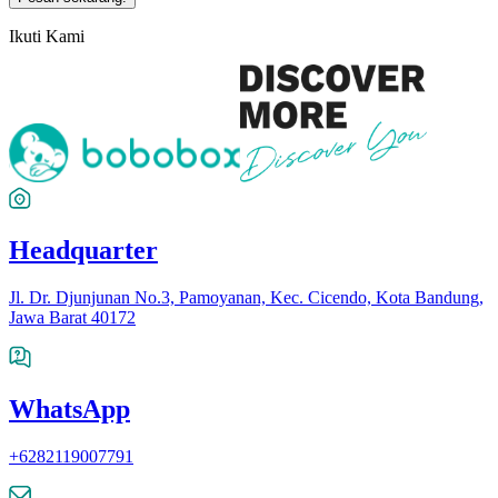
Ikuti Kami
Headquarter
Jl. Dr. Djunjunan No.3, Pamoyanan, Kec. Cicendo, Kota Bandung,
Jawa Barat 40172
WhatsApp
+6282119007791