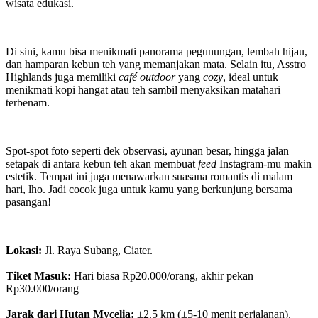
wisata edukasi.
Di sini, kamu bisa menikmati panorama pegunungan, lembah hijau,
dan hamparan kebun teh yang memanjakan mata. Selain itu, Asstro
Highlands juga memiliki
café outdoor
yang
cozy
, ideal untuk
menikmati kopi hangat atau teh sambil menyaksikan matahari
terbenam.
Spot-spot foto seperti dek observasi, ayunan besar, hingga jalan
setapak di antara kebun teh akan membuat
feed
Instagram-mu makin
estetik. Tempat ini juga menawarkan suasana romantis di malam
hari, lho. Jadi cocok juga untuk kamu yang berkunjung bersama
pasangan!
Lokasi:
Jl. Raya Subang, Ciater.
Tiket Masuk:
Hari biasa Rp20.000/orang, akhir pekan
Rp30.000/orang
Jarak dari Hutan Mycelia:
±2.5 km (±5-10 menit perjalanan).