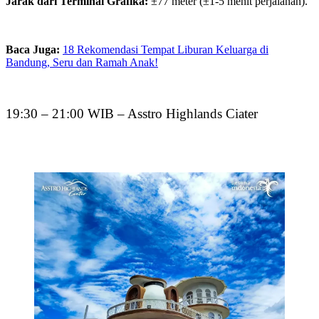
Jarak dari Terminal Grafika:
±77 meter (±1-5 menit perjalanan).
Baca Juga:
18 Rekomendasi Tempat Liburan Keluarga di
Bandung, Seru dan Ramah Anak!
19:30 – 21:00 WIB – Asstro Highlands Ciater