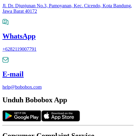
Jl. Dr. Djunjunan No.3, Pamoyanan, Kec. Cicendo, Kota Bandung,
Jawa Barat 40172
WhatsApp
+6282119007791
E-mail
help@bobobox.com
Unduh Bobobox App
Consumer Complaint Service