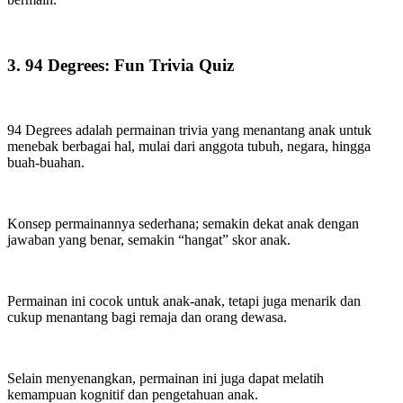
3. 94 Degrees: Fun Trivia Quiz
94 Degrees adalah permainan trivia yang menantang anak untuk
menebak berbagai hal, mulai dari anggota tubuh, negara, hingga
buah-buahan.
Konsep permainannya sederhana; semakin dekat anak dengan
jawaban yang benar, semakin “hangat” skor anak.
Permainan ini cocok untuk anak-anak, tetapi juga menarik dan
cukup menantang bagi remaja dan orang dewasa.
Selain menyenangkan, permainan ini juga dapat melatih
kemampuan kognitif dan pengetahuan anak.