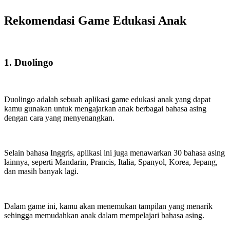
Rekomendasi Game Edukasi Anak
1. Duolingo
Duolingo adalah sebuah aplikasi game edukasi anak yang dapat
kamu gunakan untuk mengajarkan anak berbagai bahasa asing
dengan cara yang menyenangkan.
Selain bahasa Inggris, aplikasi ini juga menawarkan 30 bahasa asing
lainnya, seperti Mandarin, Prancis, Italia, Spanyol, Korea, Jepang,
dan masih banyak lagi.
Dalam game ini, kamu akan menemukan tampilan yang menarik
sehingga memudahkan anak dalam mempelajari bahasa asing.