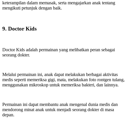
keterampilan dalam memasak, serta mengajarkan anak tentang
mengikuti petunjuk dengan baik.
9. Doctor Kids
Doctor Kids adalah permainan yang melibatkan peran sebagai
seorang dokter.
Melalui permainan ini, anak dapat melakukan berbagai aktivitas
medis seperti memeriksa gigi, mata, melakukan foto rontgen tulang,
menggunakan mikroskop untuk memeriksa bakteri, dan lainnya.
Permainan ini dapat membantu anak mengenal dunia medis dan
mendorong minat anak untuk menjadi seorang dokter di masa
depan.