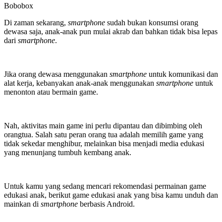
Bobobox
Di zaman sekarang,
smartphone
sudah bukan konsumsi orang
dewasa saja, anak-anak pun mulai akrab dan bahkan tidak bisa lepas
dari
smartphone
.
Jika orang dewasa menggunakan
smartphone
untuk komunikasi dan
alat kerja, kebanyakan anak-anak menggunakan
smartphone
untuk
menonton atau bermain game.
Nah, aktivitas main game ini perlu dipantau dan dibimbing oleh
orangtua. Salah satu peran orang tua adalah memilih game yang
tidak sekedar menghibur, melainkan bisa menjadi media edukasi
yang menunjang tumbuh kembang anak.
Untuk kamu yang sedang mencari rekomendasi permainan game
edukasi anak, berikut game edukasi anak yang bisa kamu unduh dan
mainkan di
smartphone
berbasis Android.