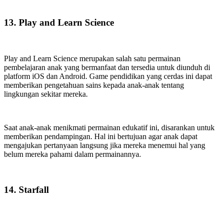
13. Play and Learn Science
Play and Learn Science merupakan salah satu permainan
pembelajaran anak yang bermanfaat dan tersedia untuk diunduh di
platform iOS dan Android. Game pendidikan yang cerdas ini dapat
memberikan pengetahuan sains kepada anak-anak tentang
lingkungan sekitar mereka.
Saat anak-anak menikmati permainan edukatif ini, disarankan untuk
memberikan pendampingan. Hal ini bertujuan agar anak dapat
mengajukan pertanyaan langsung jika mereka menemui hal yang
belum mereka pahami dalam permainannya.
14. Starfall