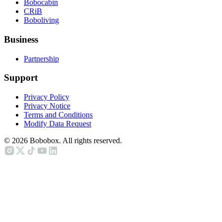
Bobocabin
CRiB
Boboliving
Business
Partnership
Support
Privacy Policy
Privacy Notice
Terms and Conditions
Modify Data Request
©
2026
Bobobox. All rights reserved.