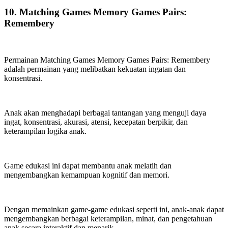
10. Matching Games Memory Games Pairs:
Remembery
Permainan Matching Games Memory Games Pairs: Remembery
adalah permainan yang melibatkan kekuatan ingatan dan
konsentrasi.
Anak akan menghadapi berbagai tantangan yang menguji daya
ingat, konsentrasi, akurasi, atensi, kecepatan berpikir, dan
keterampilan logika anak.
Game edukasi ini dapat membantu anak melatih dan
mengembangkan kemampuan kognitif dan memori.
Dengan memainkan game-game edukasi seperti ini, anak-anak dapat
mengembangkan berbagai keterampilan, minat, dan pengetahuan
anak secara interaktif dan menarik.