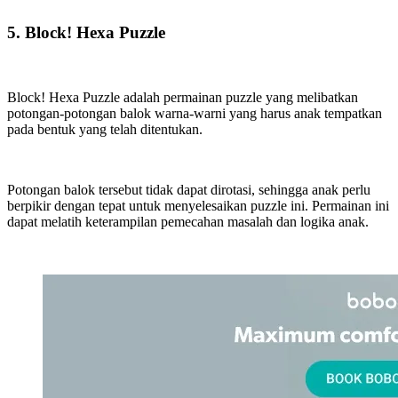
5. Block! Hexa Puzzle
Block! Hexa Puzzle adalah permainan puzzle yang melibatkan
potongan-potongan balok warna-warni yang harus anak tempatkan
pada bentuk yang telah ditentukan.
Potongan balok tersebut tidak dapat dirotasi, sehingga anak perlu
berpikir dengan tepat untuk menyelesaikan puzzle ini. Permainan ini
dapat melatih keterampilan pemecahan masalah dan logika anak.