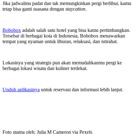
Jika jadwalmu padat dan tak memungkinkan pergi berlibur, kamu
tetap bisa ganti suasana dengan
staycation
.
Bobobox
adalah salah satu hotel yang bisa kamu pertimbangkan.
Tersebar di berbagai kota di Indonesia, Bobobox menawarkan
tempat yang nyaman untuk liburan, relaksasi, dan istirahat.
Lokasinya yang strategis pun akan memudahkanmu pergi ke
berbagai lokasi wisata dan kuliner terdekat.
Unduh aplikasinya
untuk reservasi dan informasi lebih lanjut.
Foto utama oleh: Julia M Cameron via Pexels