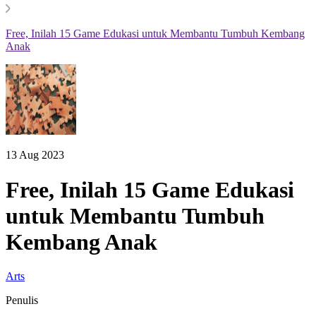
Free, Inilah 15 Game Edukasi untuk Membantu Tumbuh Kembang
Anak
13 Aug 2023
Free, Inilah 15 Game Edukasi
untuk Membantu Tumbuh
Kembang Anak
Arts
Penulis