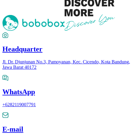
Headquarter
Jl. Dr. Djunjunan No.3, Pamoyanan, Kec. Cicendo, Kota Bandung,
Jawa Barat 40172
WhatsApp
+6282119007791
E-mail