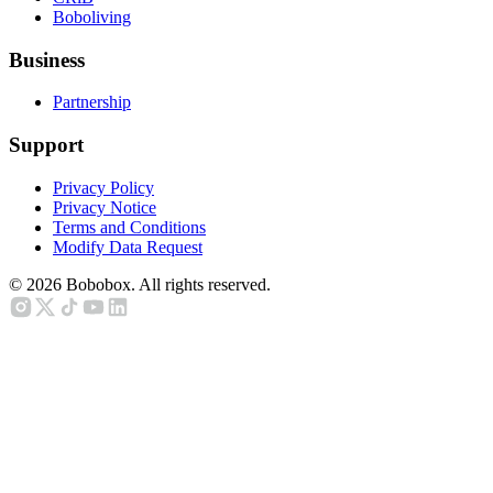
Boboliving
Business
Partnership
Support
Privacy Policy
Privacy Notice
Terms and Conditions
Modify Data Request
©
2026
Bobobox. All rights reserved.