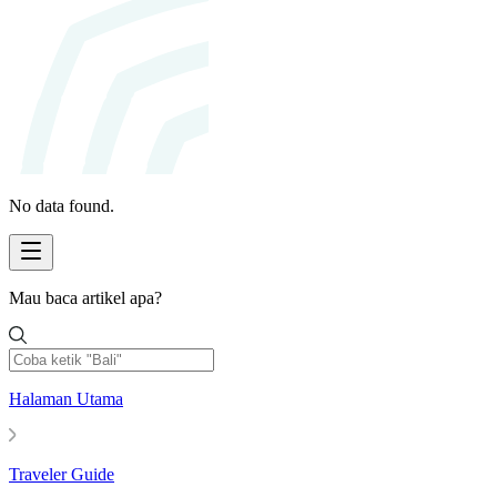
No data found.
Mau baca artikel apa?
Halaman Utama
Traveler Guide