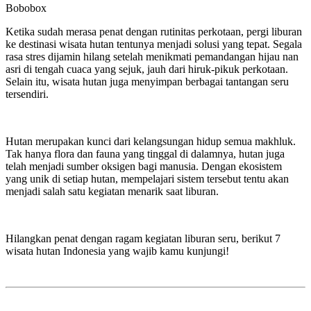
Bobobox
Ketika sudah merasa penat dengan rutinitas perkotaan, pergi liburan
ke destinasi wisata hutan tentunya menjadi solusi yang tepat. Segala
rasa stres dijamin hilang setelah menikmati pemandangan hijau nan
asri di tengah cuaca yang sejuk, jauh dari hiruk-pikuk perkotaan.
Selain itu, wisata hutan juga menyimpan berbagai tantangan seru
tersendiri.
Hutan merupakan kunci dari kelangsungan hidup semua makhluk.
Tak hanya flora dan fauna yang tinggal di dalamnya, hutan juga
telah menjadi sumber oksigen bagi manusia. Dengan ekosistem
yang unik di setiap hutan, mempelajari sistem tersebut tentu akan
menjadi salah satu kegiatan menarik saat liburan.
Hilangkan penat dengan ragam kegiatan liburan seru, berikut 7
wisata hutan Indonesia yang wajib kamu kunjungi!