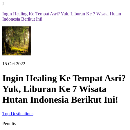
Ingin Healing Ke Tempat Asri? Yuk, Liburan Ke 7 Wisata Hutan
Indonesia Berikut Ini!
15 Oct 2022
Ingin Healing Ke Tempat Asri?
Yuk, Liburan Ke 7 Wisata
Hutan Indonesia Berikut Ini!
Top Destinations
Penulis