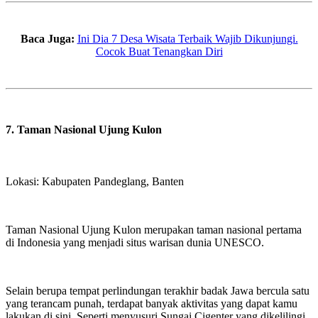
Baca Juga:
Ini Dia 7 Desa Wisata Terbaik Wajib Dikunjungi.
Cocok Buat Tenangkan Diri
7. Taman Nasional Ujung Kulon
Lokasi: Kabupaten Pandeglang, Banten
Taman Nasional Ujung Kulon merupakan taman nasional pertama
di Indonesia yang menjadi situs warisan dunia UNESCO.
Selain berupa tempat perlindungan terakhir badak Jawa bercula satu
yang terancam punah, terdapat banyak aktivitas yang dapat kamu
lakukan di sini. Seperti menyusuri Sungai Cigenter yang dikelilingi