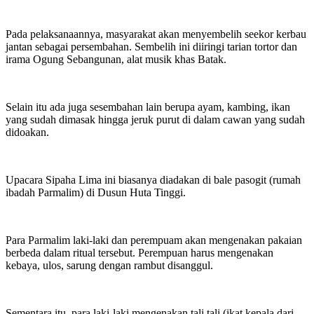
Pada pelaksanaannya, masyarakat akan menyembelih seekor kerbau
jantan sebagai persembahan. Sembelih ini diiringi tarian tortor dan
irama Ogung Sebangunan, alat musik khas Batak.
Selain itu ada juga sesembahan lain berupa ayam, kambing, ikan
yang sudah dimasak hingga jeruk purut di dalam cawan yang sudah
didoakan.
Upacara Sipaha Lima ini biasanya diadakan di bale pasogit (rumah
ibadah Parmalim) di Dusun Huta Tinggi.
Para Parmalim laki-laki dan perempuam akan mengenakan pakaian
berbeda dalam ritual tersebut. Perempuan harus mengenakan
kebaya, ulos, sarung dengan rambut disanggul.
Sementara itu, para laki-laki mengenakan tali tali (ikat kepala dari