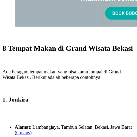
8 Tempat Makan di Grand Wisata Bekasi
Ada beragam tempat makan yang bisa kamu jumpai di Grand
Wisata Bekasi. Berikut adalah beberapa contohnya:
1. Jonkira
Alamat
: Lambangjaya, Tambun Selatan, Bekasi, Jawa Barat
(
Gmaps
)