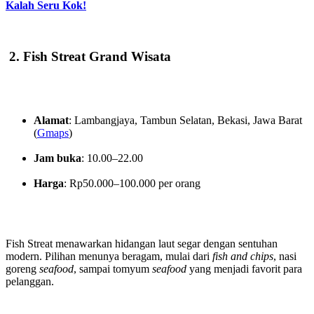
Kalah Seru Kok!
2. Fish Streat Grand Wisata
Alamat
: Lambangjaya, Tambun Selatan, Bekasi, Jawa Barat
(
Gmaps
)
Jam buka
: 10.00–22.00
Harga
: Rp50.000–100.000 per orang
Fish Streat menawarkan hidangan laut segar dengan sentuhan
modern. Pilihan menunya beragam, mulai dari
fish and chips
, nasi
goreng
seafood
, sampai tomyum
seafood
yang menjadi favorit para
pelanggan.