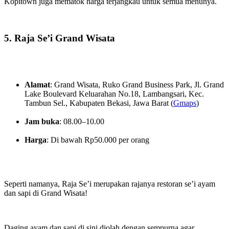
Kopitown juga mematok harga terjangkau untuk semua menunya.
5. Raja Se’i Grand Wisata
Alamat
: Grand Wisata, Ruko Grand Business Park, Jl. Grand
Lake Boulevard Keluarahan No.18, Lambangsari, Kec.
Tambun Sel., Kabupaten Bekasi, Jawa Barat (
Gmaps
)
Jam buka
: 08.00–10.00
Harga
: Di bawah Rp50.000 per orang
Seperti namanya, Raja Se’i merupakan rajanya restoran se’i ayam
dan sapi di Grand Wisata!
Daging ayam dan sapi di sini diolah dengan sempurna agar