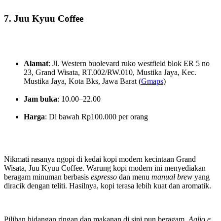
7. Juu Kyuu Coffee
Alamat
: Jl. Western buolevard ruko westfield blok ER 5 no
23, Grand Wisata, RT.002/RW.010, Mustika Jaya, Kec.
Mustika Jaya, Kota Bks, Jawa Barat (
Gmaps
)
Jam buka
: 10.00–22.00
Harga
: Di bawah Rp100.000 per orang
Nikmati rasanya ngopi
di kedai kopi modern kecintaan Grand
Wisata, Juu Kyuu Coffee. Warung kopi modern ini menyediakan
beragam minuman berbasis
espresso
dan menu
manual brew
yang
diracik dengan teliti. Hasilnya, kopi terasa lebih kuat dan aromatik.
Pilihan hidangan ringan dan makanan di sini pun beragam.
Aglio e