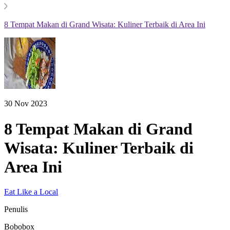
8 Tempat Makan di Grand Wisata: Kuliner Terbaik di Area Ini
30 Nov 2023
8 Tempat Makan di Grand
Wisata: Kuliner Terbaik di
Area Ini
Eat Like a Local
Penulis
Bobobox