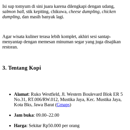
Isi sup tomyum di sini juara karena dilengkapi dengan udang,
salmon ball
, stik kepiting, chikuwa,
cheese dumpling
,
chicken
dumpling
, dan masih banyak lagi.
Agar wisata kuliner terasa lebih komplet, akhiri sesi santap-
menyantap dengan memesan minuman segar yang juga disajikan
restoran.
3. Tentang Kopi
Alamat
: Ruko Westfield, Jl. Western Boulevard Blok ER 5
No.31, RT.006/RW.012, Mustika Jaya, Kec. Mustika Jaya,
Kota Bks, Jawa Barat (
Gmaps
)
Jam buka
: 09.00–22.00
Harga
: Sekitar Rp50.000 per orang