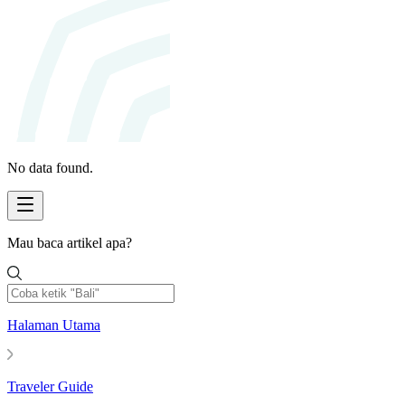
No data found.
Mau baca artikel apa?
Halaman Utama
Traveler Guide