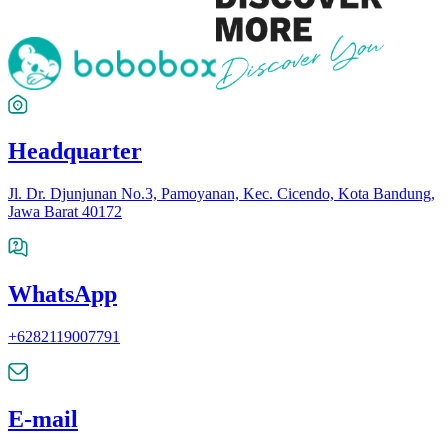
Headquarter
Jl. Dr. Djunjunan No.3, Pamoyanan, Kec. Cicendo, Kota Bandung,
Jawa Barat 40172
WhatsApp
+6282119007791
E-mail