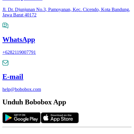
Jl. Dr. Djunjunan No.3, Pamoyanan, Kec. Cicendo, Kota Bandung,
Jawa Barat 40172
WhatsApp
+6282119007791
E-mail
help@bobobox.com
Unduh Bobobox App