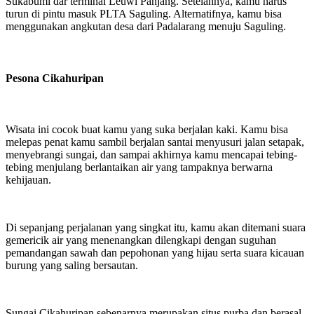
Sukabumi dar terminal Leuwi Panjang. Setelahnya, kamu harus
turun di pintu masuk PLTA Saguling. Alternatifnya, kamu bisa
menggunakan angkutan desa dari Padalarang menuju Saguling.
Pesona Cikahuripan
Wisata ini cocok buat kamu yang suka berjalan kaki. Kamu bisa
melepas penat kamu sambil berjalan santai menyusuri jalan setapak,
menyebrangi sungai, dan sampai akhirnya kamu mencapai tebing-
tebing menjulang berlantaikan air yang tampaknya berwarna
kehijauan.
Di sepanjang perjalanan yang singkat itu, kamu akan ditemani suara
gemericik air yang menenangkan dilengkapi dengan suguhan
pemandangan sawah dan pepohonan yang hijau serta suara kicauan
burung yang saling bersautan.
Sungai Cikahuripan sebenarnya merupakan situs purba dan berasal