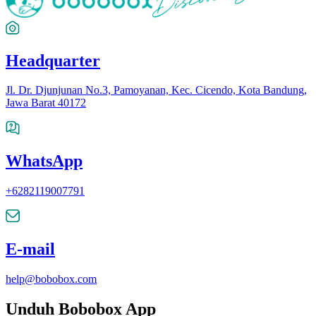
Headquarter
Jl. Dr. Djunjunan No.3, Pamoyanan, Kec. Cicendo, Kota Bandung,
Jawa Barat 40172
WhatsApp
+6282119007791
E-mail
help@bobobox.com
Unduh Bobobox App