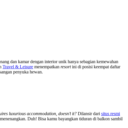
nang dan kamar dengan interior unik hanya sebagian kemewahan
ah
Travel & Leisure
menempatkan
resort
ini di posisi keempat daftar
sangan penyuka hewan.
uires luxurious accommodation, doesn’t it?
Dilansir dari
situs resmi
enenangkan. Duh! Bisa kamu bayangkan tiduran di balkon sambil