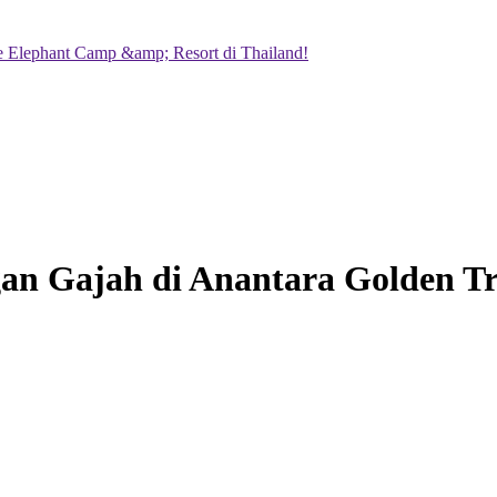
e Elephant Camp &amp; Resort di Thailand!
gan Gajah di Anantara Golden T