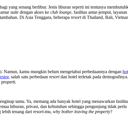
agi yang senang berlibur. Jenis liburan seperti ini tentunya membutu
Kamar
suite
dengan akses ke
club lounge
, fasilitas antar-jemput, layan
 tambahan. Di Asia Tenggara, beberapa
resort
di Thailand, Bali, Viet
ah ini. Namun, kamu mungkin belum mengetahui perbedaannya dengan
hot
estor
, salah satu perbedaan
resort
dan hotel terletak pada demografinya.
properti.
 menginap tamu. Ya, memang ada banyak hotel yang menawarkan fasilit
emua hiburan, privasi, dan kebutuhan sehingga pengunjung tidak perl
 lebih tenang dari
resort
-mu,
why bother leaving the property
?