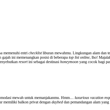
isa memenuhi entri
checklist
liburan mewahmu. Lingkungan alam dan te
n gajah ini memenangkan posisi di beberapa
top list
online
, lho! Majal
enyebutkan
resort
ini sebagai destinasi
honeymoon
yang cocok bagi pa
n akomodasi mewah untuk memanjakanmu. Hmm…
luxurious vacation req
ar memiliki balkon privat dengan
daybed
dan pemandangan alam yang m