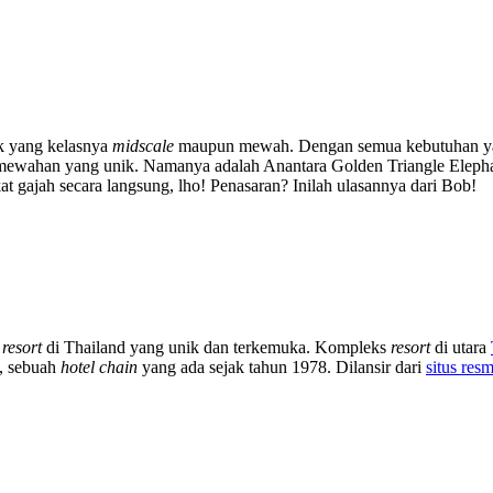
ik yang kelasnya
midscale
maupun mewah. Dengan semua kebutuhan ya
ewahan yang unik. Namanya adalah Anantara Golden Triangle Eleph
 gajah secara langsung, lho! Penasaran? Inilah ulasannya dari Bob!
u
resort
di Thailand yang unik dan terkemuka. Kompleks
resort
di utara
s, sebuah
hotel chain
yang ada sejak tahun 1978. Dilansir dari
situs res