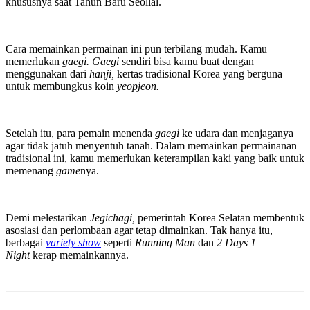
khususnya saat Tahun Baru Seollal.
Cara memainkan permainan ini pun terbilang mudah. Kamu
memerlukan
gaegi. Gaegi
sendiri bisa kamu buat dengan
menggunakan dari
hanji,
kertas tradisional Korea yang berguna
untuk membungkus koin
yeopjeon.
Setelah itu, para pemain menenda
gaegi
ke udara dan menjaganya
agar tidak jatuh menyentuh tanah. Dalam memainkan permainanan
tradisional ini, kamu memerlukan keterampilan kaki yang baik untuk
memenang
game
nya.
Demi melestarikan
Jegichagi,
pemerintah Korea Selatan membentuk
asosiasi dan perlombaan agar tetap dimainkan. Tak hanya itu,
berbagai
variety show
seperti
Running Man
dan
2 Days 1
Night
kerap memainkannya.