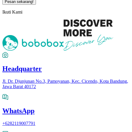
Pesan sekarang!
Ikuti Kami
Headquarter
Jl. Dr. Djunjunan No.3, Pamoyanan, Kec. Cicendo, Kota Bandung,
Jawa Barat 40172
WhatsApp
+6282119007791