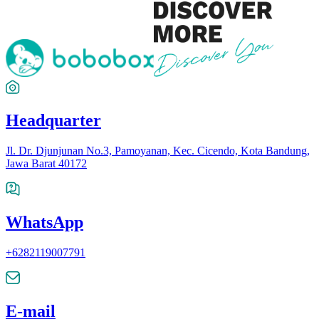
Headquarter
Jl. Dr. Djunjunan No.3, Pamoyanan, Kec. Cicendo, Kota Bandung,
Jawa Barat 40172
WhatsApp
+6282119007791
E-mail