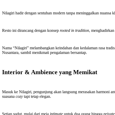
Nilagiri hadir dengan sentuhan modern tanpa meninggalkan nuansa kl
Resto ini dirancang dengan konsep
rooted in tradition
, menghadirkan 
Nama “Nilagiri” melambangkan keindahan dan kedalaman rasa tradisi
Nusantara, sambil menikmati pengalaman bersantap.
Interior & Ambience yang Memikat
Masuk ke Nilagiri, pengunjung akan langsung merasakan harmoni anta
suasana
cozy
tapi tetap elegan.
Setiap sudut, mulai dari meja
intimate
untuk dua orang hingga
privat