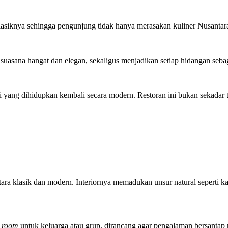
asiknya sehingga pengunjung tidak hanya merasakan kuliner Nusantara 
suasana hangat dan elegan, sekaligus menjadikan setiap hidangan sebaga
 yang dihidupkan kembali secara modern. Restoran ini bukan sekadar 
ra klasik dan modern. Interiornya memadukan unsur natural seperti k
e room
untuk keluarga atau grup, dirancang agar pengalaman bersantap 