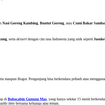
an
Nasi Goreng Kambing
,
Buntut Goreng
, atau
Cumi Bakar Sambal
kung
, serta
dessert
dengan cita rasa Indonesia yang
unik seperti
Jasuke
karta maupun Bogor. Pengunjung bisa berkendara pribadi atau menggunak
ap di
Bobocabin Gunung Mas
, yang hanya sekitar 15 menit berkenda
uality time
bersama keluarga atau teman.