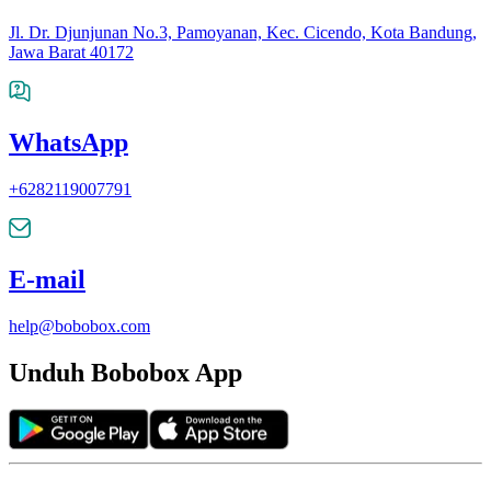
Jl. Dr. Djunjunan No.3, Pamoyanan, Kec. Cicendo, Kota Bandung,
Jawa Barat 40172
WhatsApp
+6282119007791
E-mail
help@bobobox.com
Unduh Bobobox App