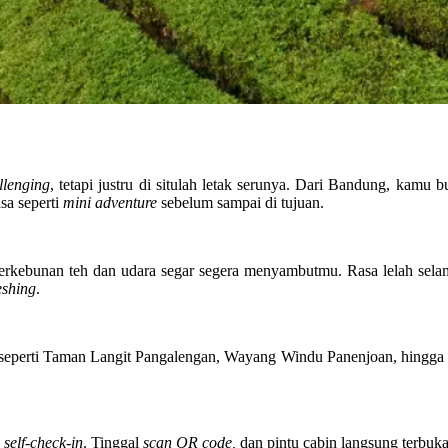
llenging
, tetapi justru di situlah letak serunya. Dari Bandung, kamu
sa seperti
mini adventure
sebelum sampai di tujuan.
perkebunan teh dan udara segar segera menyambutmu. Rasa lelah selam
eshing
.
a seperti Taman Langit Pangalengan, Wayang Windu Panenjoan, hingga S
a
self-check-in
. Tinggal
scan QR code,
dan pintu cabin langsung terbuk