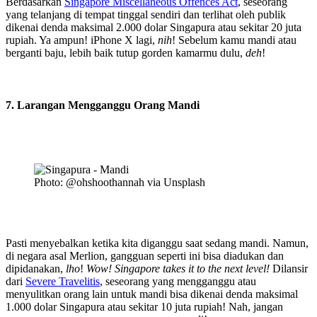
Berdasarkan
Singapore Miscellaneous Offences Act
, seseorang
yang telanjang di tempat tinggal sendiri dan terlihat oleh publik
dikenai denda maksimal 2.000 dolar Singapura atau sekitar 20 juta
rupiah. Ya ampun! iPhone X lagi,
nih
! Sebelum kamu mandi atau
berganti baju, lebih baik tutup gorden kamarmu dulu,
deh
!
7. Larangan Mengganggu Orang Mandi
Photo: @ohshoothannah via Unsplash
Pasti menyebalkan ketika kita diganggu saat sedang mandi. Namun,
di negara asal Merlion, gangguan seperti ini bisa diadukan dan
dipidanakan,
lho
!
Wow! Singapore takes it to the next level!
Dilansir
dari
Severe Travelitis
, seseorang yang mengganggu atau
menyulitkan orang lain untuk mandi bisa dikenai denda maksimal
1.000 dolar Singapura atau sekitar 10 juta rupiah! Nah, jangan