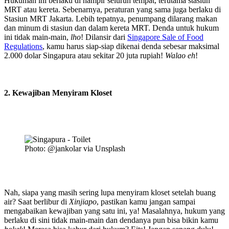
Hukuman ini berlaku di hampir seluruh tempat, terutama stasiun
MRT atau kereta. Sebenarnya, peraturan yang sama juga berlaku di
Stasiun MRT Jakarta. Lebih tepatnya, penumpang dilarang makan
dan minum di stasiun dan dalam kereta MRT. Denda untuk hukum
ini tidak main-main,
lho
! Dilansir dari
Singapore Sale of Food
Regulations
, kamu harus siap-siap dikenai denda sebesar maksimal
2.000 dolar Singapura atau sekitar 20 juta rupiah!
Walao eh
!
2. Kewajiban Menyiram Kloset
Photo: @jankolar via Unsplash
Nah, siapa yang masih sering lupa menyiram kloset setelah buang
air? Saat berlibur di
Xinjiapo
, pastikan kamu jangan sampai
mengabaikan kewajiban yang satu ini, ya! Masalahnya, hukum yang
berlaku di sini tidak main-main dan dendanya pun bisa bikin kamu