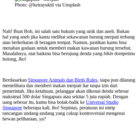
Photo: @keirayukiii via Unsplash
Nah! Buat Bob, ini salah satu hukum yang unik dan aneh. Bukan
hal yang aneh jika kamu melihat sekawanan burung merpati terbang
atau berkeliaran di beragam tempat. Namun, pastikan kamu bisa
menahan godaan untuk memberi makan kawanan burung tersebut.
Masalahnya, niat baikmu bisa berujung denda yang
bikin
dompetmu
bolong,
lho
!
Berdasarkan
Singapore Animals dan Birds Rules
, siapa pun dilarang
memelihara dan memberi makan merpati liar tanpa izin dari
pemerintah. Jika ketahuan, pelanggar akan dikenai denda sebesar
maksimal 500 dolar Singapura atau sekitar 5 juta rupiah. Dengan
uang sebesar itu, kamu bisa bolak-balik ke
Universal Studio
Singapore
beberapa kali,
lho
! Sepintas, peraturan ini mirip
rancangan undang-undang yang cukup kontroversial mengenai
hewan peliharaan, ya?