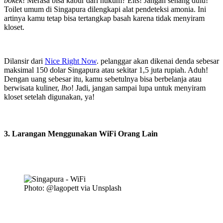
bokek
! Merasa bisa kabur dari hukum? Eits! Jangan senang dulu!
Toilet umum di Singapura dilengkapi alat pendeteksi amonia. Ini
artinya kamu tetap bisa tertangkap basah karena tidak menyiram
kloset.
Dilansir dari
Nice Right Now
. pelanggar akan dikenai denda sebesar
maksimal 150 dolar Singapura atau sekitar 1,5 juta rupiah. Aduh!
Dengan uang sebesar itu, kamu sebetulnya bisa berbelanja atau
berwisata kuliner,
lho
! Jadi, jangan sampai lupa untuk menyiram
kloset setelah digunakan, ya!
3. Larangan Menggunakan WiFi Orang Lain
Photo: @lagopett via Unsplash