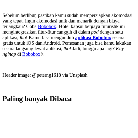
Sebelum berlibur, pastikan kamu sudah mempersiapkan akomodasi
yang tepat. Ingin akomodasi unik dan menarik dengan biaya
terjangkau? Coba
Bobobox
! Hotel kapsul bergaya futuristik ini
mengintegrasikan fitur-fitur canggih di dalam
pod
dengan satu
aplikasi,
lho
! Kamu bisa mengunduh
aplikasi Bobobox
secara
gratis untuk iOS dan Android. Pemesanan juga bisa kamu lakukan
secara langsung lewat aplikasi,
lho
! Jadi, tunggu apa lagi?
Kuy
nginap
di
Bobobox
!\
Header image: @peterng1618 via Unsplash
Paling banyak
Dibaca