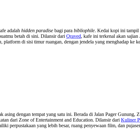
Cafe adalah
hidden paradise
bagi para
bibliophile
. Kedai kopi ini tampi
tmu betah di sini. Dilansir dari
Qraved
, kafe ini terkenal akan sajian
h
, platform di sisi timur ruangan, dengan jendela yang menghadap ke ke
ak asing dengan tempat yang satu ini. Berada di Jalan Pager Gunung
tan dari Zone of Entertainment and Education. Dilansir dari
Kuliner 
iki perpustakaan yang lebih besar, ruang penyewaan film, dan pujase