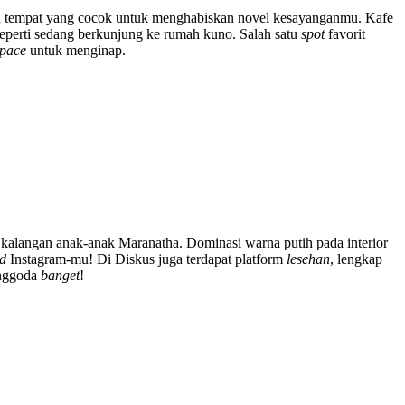
h tempat yang cocok untuk menghabiskan novel kesayanganmu. Kafe
seperti sedang berkunjung ke rumah kuno. Salah satu
spot
favorit
space
untuk menginap.
 kalangan anak-anak Maranatha. Dominasi warna putih pada interior
ed
Instagram-mu! Di Diskus juga terdapat platform
lesehan
, lengkap
nggoda
banget
!