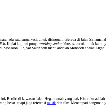
emara, ada satu surga kecil untuk disinggahi. Berada di Jalan Sirn
lish
. Kedai kopi ini punya
working station
khusus, cocok untuk kamu ya
di Monsoon. Oh, ya! Salah satu menu andalan Monsoon adalah Light C
u ini. Berdiri di kawasan Jalan Hegarmanah yang asri, Kineruku adala
ng besar, tetapi juga referensi
musik
dan film. Menempati bangunan 