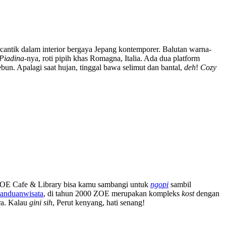
l cantik dalam interior bergaya Jepang kontemporer. Balutan warna-
Piadina
-nya, roti pipih khas Romagna, Italia. Ada dua platform
bun. Apalagi saat hujan, tinggal bawa selimut dan bantal,
deh
!
Cozy
, ZOE Cafe & Library bisa kamu sambangi untuk
ngopi
sambil
Panduanwisata
, di tahun 2000 ZOE merupakan kompleks
kost
dengan
ra. Kalau
gini sih
, Perut kenyang, hati senang!