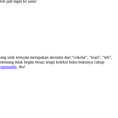
Bob jadi ingin ke sana!
ng unik ternyata merupakan akronim dari “cokelat”, “kopi”, “teh”,
emang tidak begitu besar, tetapi koleksi buku-bukunya cukup
grammable
,
lho
!