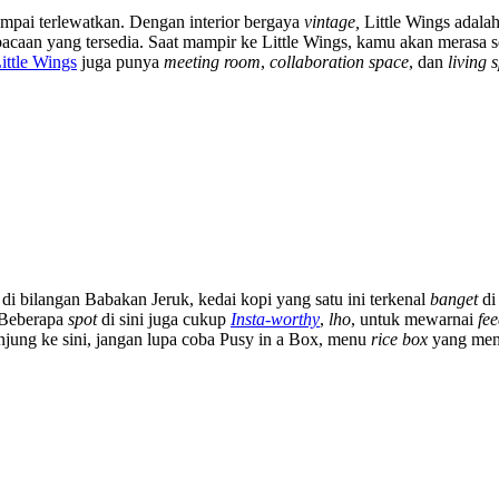
sampai terlewatkan. Dengan interior bergaya
vintage
,
Little Wings adala
acaan yang tersedia. Saat mampir ke Little Wings, kamu akan merasa 
ittle Wings
juga punya
meeting room
,
collaboration space
, dan
living 
di bilangan Babakan Jeruk, kedai kopi yang satu ini terkenal
banget
di
 Beberapa
spot
di sini juga cukup
Insta-worthy
,
lho
, untuk mewarnai
fe
jung ke sini, jangan lupa coba Pusy in a Box, menu
rice box
yang me