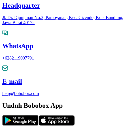
Headquarter
Jl. Dr. Djunjunan No.3, Pamoyanan, Kec. Cicendo, Kota Bandung,
Jawa Barat 40172
WhatsApp
+6282119007791
E-mail
help@bobobox.com
Unduh Bobobox App