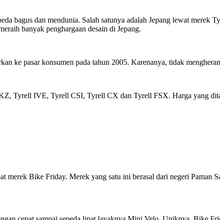
peda bagus dan mendunia. Salah satunya adalah Jepang lewat merek Tyre
 meraih banyak penghargaan desain di Jepang.
kan ke pasar konsumen pada tahun 2005. Karenanya, tidak mengherank
KZ, Tyrell IVE, Tyrell CSI, Tyrell CX dan Tyrell FSX. Harga yang dita
at merek Bike Friday. Merek yang satu ini berasal dari negeri Paman 
engan cepat sampai sepeda lipat layaknya Mini Velo. Uniknya, Bike F