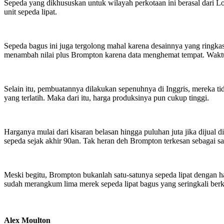
Sepeda yang dikhususkan untuk wilayah perkotaan ini berasal dari L
unit sepeda lipat.
Sepeda bagus ini juga tergolong mahal karena desainnya yang ringka
menambah nilai plus Brompton karena data menghemat tempat. Waktu y
Selain itu, pembuatannya dilakukan sepenuhnya di Inggris, mereka ti
yang terlatih. Maka dari itu, harga produksinya pun cukup tinggi.
Harganya mulai dari kisaran belasan hingga puluhan juta jika dijua
sepeda sejak akhir 90an. Tak heran deh Brompton terkesan sebagai sat
Meski begitu, Brompton bukanlah satu-satunya sepeda lipat dengan ha
sudah merangkum lima merek sepeda lipat bagus yang seringkali berk
Alex Moulton