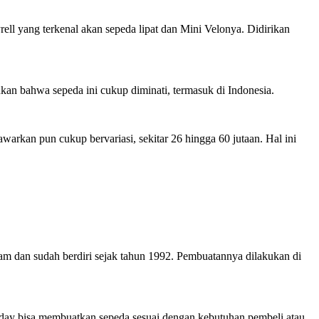
ll yang terkenal akan sepeda lipat dan Mini Velonya. Didirikan
an bahwa sepeda ini cukup diminati, termasuk di Indonesia.
warkan pun cukup bervariasi, sekitar 26 hingga 60 jutaan. Hal ini
Sam dan sudah berdiri sejak tahun 1992. Pembuatannya dilakukan di
riday bisa membuatkan sepeda sesuai dengan kebutuhan pembeli atau