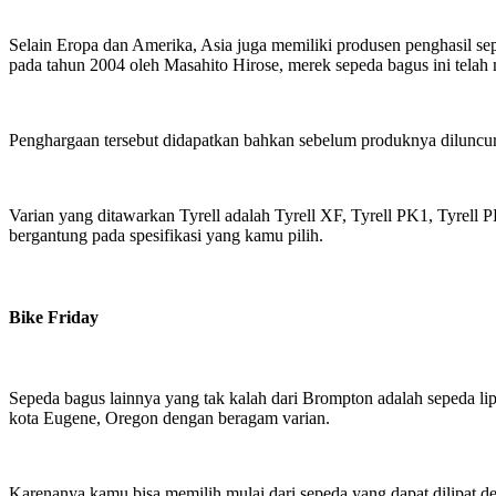
Selain Eropa dan Amerika, Asia juga memiliki produsen penghasil se
pada tahun 2004 oleh Masahito Hirose, merek sepeda bagus ini telah
Penghargaan tersebut didapatkan bahkan sebelum produknya diluncur
Varian yang ditawarkan Tyrell adalah Tyrell XF, Tyrell PK1, Tyrell P
bergantung pada spesifikasi yang kamu pilih.
Bike Friday
Sepeda bagus lainnya yang tak kalah dari Brompton adalah sepeda lip
kota Eugene, Oregon dengan beragam varian.
Karenanya kamu bisa memilih mulai dari sepeda yang dapat dilipat d