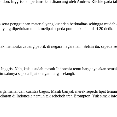
ondon, Inggris dan pertama kali dirancang oleh Andrew Ritchie pada 
s serta penggunaan material yang kuat dan berkualitas sehingga mudah
ang diperlukan untuk melipat sepeda pun tidak lebih dari 20 detik.
dak membuka cabang pabrik di negara-negara lain. Selain itu, sepeda-s
l di Inggris. Nah, kalau sudah masuk Indonesia tentu harganya akan 
u-satunya sepeda lipat dengan harga selangit.
rga mahal dan kualitas bagus. Masih banyak merek sepeda lipat ternam
eliaran di Indonesia namun tak seheboh tren Brompton. Yuk simak inf