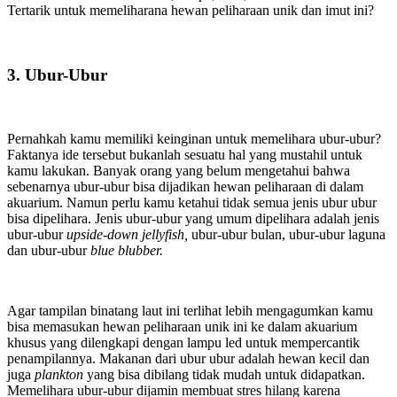
Tertarik untuk memeliharana hewan peliharaan unik dan imut ini?
3. Ubur-Ubur
Pernahkah kamu memiliki keinginan untuk memelihara ubur-ubur?
Faktanya ide tersebut bukanlah sesuatu hal yang mustahil untuk
kamu lakukan. Banyak orang yang belum mengetahui bahwa
sebenarnya ubur-ubur bisa dijadikan hewan peliharaan di dalam
akuarium. Namun perlu kamu ketahui tidak semua jenis ubur ubur
bisa dipelihara. Jenis ubur-ubur yang umum dipelihara adalah jenis
ubur-ubur
upside-down jellyfish,
ubur-ubur bulan, ubur-ubur laguna
dan ubur-ubur
blue blubber.
Agar tampilan binatang laut ini terlihat lebih mengagumkan kamu
bisa memasukan hewan peliharaan unik ini ke dalam akuarium
khusus yang dilengkapi dengan lampu led untuk mempercantik
penampilannya. Makanan dari ubur ubur adalah hewan kecil dan
juga
plankton
yang bisa dibilang tidak mudah untuk didapatkan.
Memelihara ubur-ubur dijamin membuat stres hilang karena