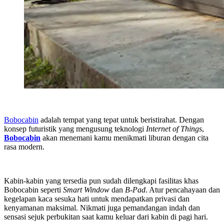
Bobocabin
adalah tempat yang tepat untuk beristirahat. Dengan
konsep futuristik yang mengusung teknologi
Internet of Things
,
Bobocabin
akan menemani kamu menikmati liburan dengan cita
rasa modern.
Kabin-kabin yang tersedia pun sudah dilengkapi fasilitas khas
Bobocabin seperti
Smart Window
dan
B-Pad
. Atur pencahayaan dan
kegelapan kaca sesuka hati untuk mendapatkan privasi dan
kenyamanan maksimal. Nikmati juga pemandangan indah dan
sensasi sejuk perbukitan saat kamu keluar dari kabin di pagi hari.