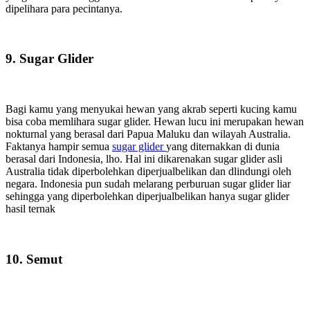
dipelihara para pecintanya.
9. Sugar Glider
Bagi kamu yang menyukai hewan yang akrab seperti kucing kamu
bisa coba memlihara sugar glider. Hewan lucu ini merupakan hewan
nokturnal yang berasal dari Papua Maluku dan wilayah Australia.
Faktanya hampir semua
sugar glider
yang diternakkan di dunia
berasal dari Indonesia, lho. Hal ini dikarenakan sugar glider asli
Australia tidak diperbolehkan diperjualbelikan dan dlindungi oleh
negara. Indonesia pun sudah melarang perburuan sugar glider liar
sehingga yang diperbolehkan diperjualbelikan hanya sugar glider
hasil ternak
10. Semut