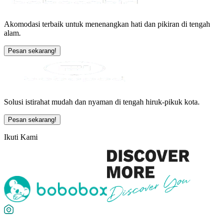
Akomodasi terbaik untuk menenangkan hati dan pikiran di tengah
alam.
Pesan sekarang!
Solusi istirahat mudah dan nyaman di tengah hiruk-pikuk kota.
Pesan sekarang!
Ikuti Kami