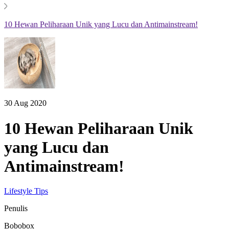
10 Hewan Peliharaan Unik yang Lucu dan Antimainstream!
30 Aug 2020
10 Hewan Peliharaan Unik
yang Lucu dan
Antimainstream!
Lifestyle Tips
Penulis
Bobobox