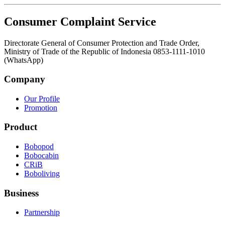
Consumer Complaint Service
Directorate General of Consumer Protection and Trade Order,
Ministry of Trade of the Republic of Indonesia 0853-1111-1010
(WhatsApp)
Company
Our Profile
Promotion
Product
Bobopod
Bobocabin
CRiB
Boboliving
Business
Partnership