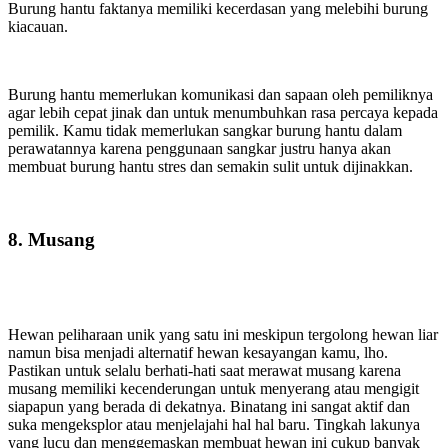
Burung hantu faktanya memiliki kecerdasan yang melebihi burung
kiacauan.
Burung hantu memerlukan komunikasi dan sapaan oleh pemiliknya
agar lebih cepat jinak dan untuk menumbuhkan rasa percaya kepada
pemilik. Kamu tidak memerlukan sangkar burung hantu dalam
perawatannya karena penggunaan sangkar justru hanya akan
membuat burung hantu stres dan semakin sulit untuk dijinakkan.
8. Musang
Hewan peliharaan unik yang satu ini meskipun tergolong hewan liar
namun bisa menjadi alternatif hewan kesayangan kamu, lho.
Pastikan untuk selalu berhati-hati saat merawat musang karena
musang memiliki kecenderungan untuk menyerang atau mengigit
siapapun yang berada di dekatnya. Binatang ini sangat aktif dan
suka mengeksplor atau menjelajahi hal hal baru. Tingkah lakunya
yang lucu dan menggemaskan membuat hewan ini cukup banyak