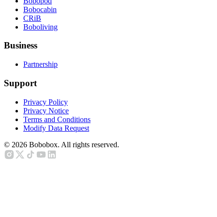
Bobopod
Bobocabin
CRiB
Boboliving
Business
Partnership
Support
Privacy Policy
Privacy Notice
Terms and Conditions
Modify Data Request
©
2026
Bobobox. All rights reserved.