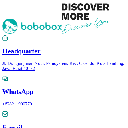
Headquarter
Jl. Dr. Djunjunan No.3, Pamoyanan, Kec. Cicendo, Kota Bandung,
Jawa Barat 40172
WhatsApp
+6282119007791
E-mail