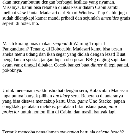
akan menyambutmu dengan berbagai fasilitas yang nyaman.
Misalnya, kamu bisa rebahan di atas kasur dalam Cabin sambil
melihat
view
Pantai Madasari dari Smart Window. Tiap Cabin juga
sudah dilengkapi kamar mandi pribadi dan sejumlah
amenities
gratis
seperti di hotel, lho.
Masih kurang puas makan
seafood
di Warung Tropical
Pangandaran? Tenang, di Bobocabin Madasari kamu bisa pesan
aneka menu udang dan ikan segar yang diolah dengan lezat! Buat
pengalaman spesial, jangan lupa coba pesan BBQ daging sapi dan
ayam yang tinggal dibakar. Cocok banget buat
dinner
di tepi pantai,
pokoknya.
Untuk menemani waktu istirahat dengan seru, Bobocabin Madasari
juga punya banyak pilihan
ancillary
seru. Beberapa di antaranya
yang bisa disewa mencakup kartu Uno,
game
Uno Stacko, papan
congklak, peralatan melukis, peralatan bikin istana pasir,
mini
projector
untuk nonton film di Cabin, dan masih banyak lagi.
Tertarik mencoba pengalaman
staycation
baru ala
private beach
?