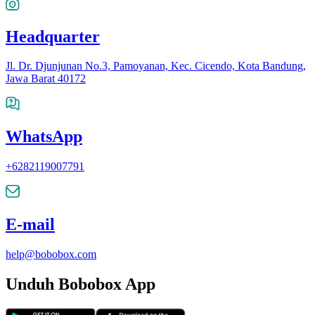
Headquarter
Jl. Dr. Djunjunan No.3, Pamoyanan, Kec. Cicendo, Kota Bandung,
Jawa Barat 40172
WhatsApp
+6282119007791
E-mail
help@bobobox.com
Unduh Bobobox App