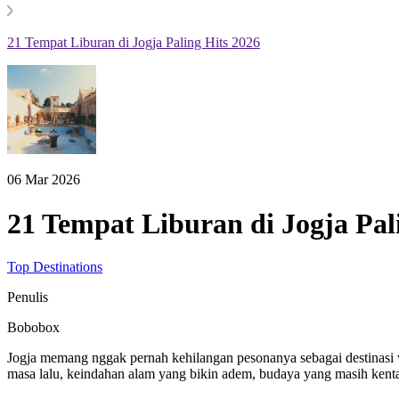
21 Tempat Liburan di Jogja Paling Hits 2026
06 Mar 2026
21 Tempat Liburan di Jogja Pal
Top Destinations
Penulis
Bobobox
Jogja memang nggak pernah kehilangan pesonanya sebagai destinasi 
masa lalu, keindahan alam yang bikin adem, budaya yang masih kent