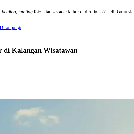
t
healing
,
hunting
foto, atau sekadar kabur dari rutinitas? Jadi, kamu si
b Dikunjungi
er di Kalangan Wisatawan