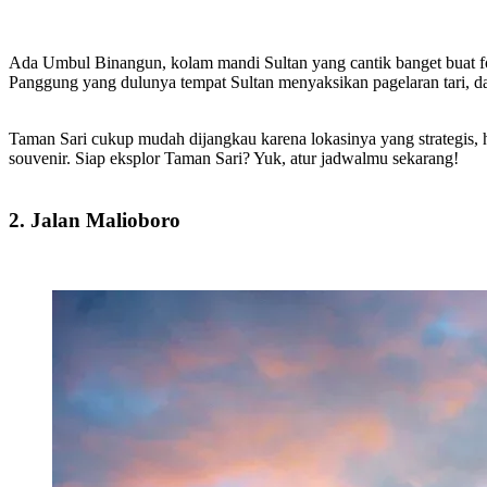
Ada Umbul Binangun, kolam mandi Sultan yang cantik banget buat f
Panggung yang dulunya tempat Sultan menyaksikan pagelaran tari, da
Taman Sari cukup mudah dijangkau karena lokasinya yang strategis, h
souvenir. Siap eksplor Taman Sari? Yuk, atur jadwalmu sekarang!
2. Jalan Malioboro