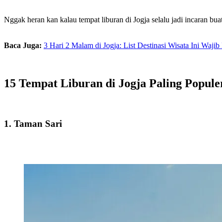
Nggak heran kan kalau tempat liburan di Jogja selalu jadi incaran bua
Baca Juga:
3 Hari 2 Malam di Jogja: List Destinasi Wisata Ini Waji
15 Tempat Liburan di Jogja Paling Popul
1. Taman Sari