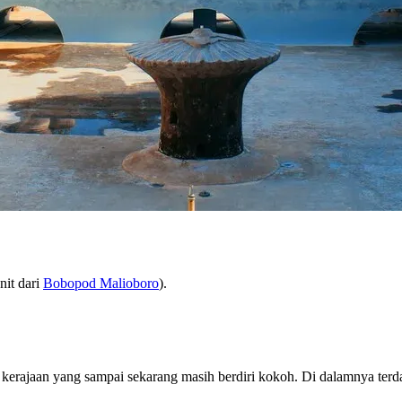
nit dari
Bobopod Malioboro
).
kerajaan yang sampai sekarang masih berdiri kokoh. Di dalamnya ter