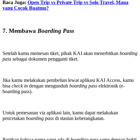
Baca Juga:
Open Trip vs Private Trip vs Solo Travel, Mana
yang Cocok Buatmu?
7. Membawa
Boarding Pass
Setelah kamu memesan tiket, pihak KAI akan menerbitkan
boarding
pass
sebagai dokumen pengganti tiket.
Jika kamu melakukan pembelian lewat aplikasi KAI Access, kamu
bisa
check in
dengan mengunduh
boarding pass
elektronik (e-
boarding pass).
Untuk pemesanan via aplikasi lain, kamu dapat melakukan
pencetakan
boarding pass
di stasiun keberangkatan.
Pastikan bahwa nama yang ada di
boarding pass
sama dengan bukti