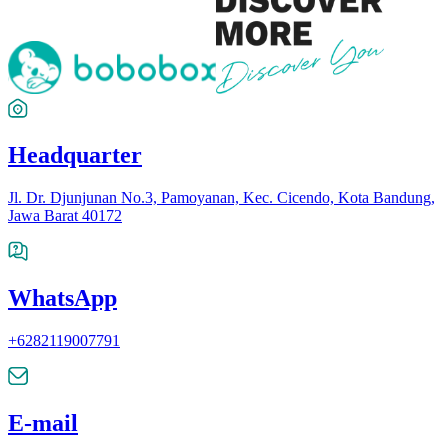
Headquarter
Jl. Dr. Djunjunan No.3, Pamoyanan, Kec. Cicendo, Kota Bandung,
Jawa Barat 40172
WhatsApp
+6282119007791
E-mail