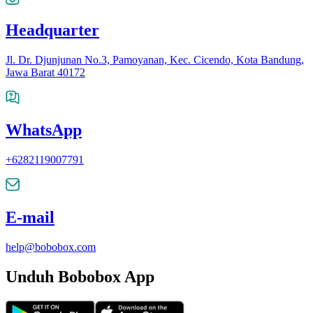
Headquarter
Jl. Dr. Djunjunan No.3, Pamoyanan, Kec. Cicendo, Kota Bandung,
Jawa Barat 40172
WhatsApp
+6282119007791
E-mail
help@bobobox.com
Unduh Bobobox App