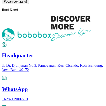
Pesan sekarang!
Ikuti Kami
Headquarter
Jl. Dr. Djunjunan No.3, Pamoyanan, Kec. Cicendo, Kota Bandung,
Jawa Barat 40172
WhatsApp
+6282119007791