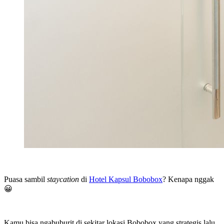
Puasa sambil
staycation
di
Hotel Kapsul Bobobox
? Kenapa nggak
😀
Kamu bisa ngabuburit di sekitar lokasi Bobobox yang strategis lalu