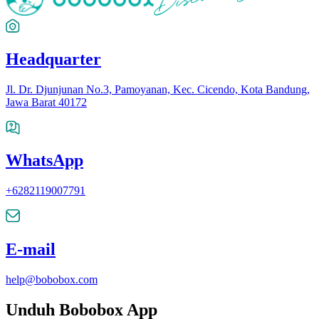
Headquarter
Jl. Dr. Djunjunan No.3, Pamoyanan, Kec. Cicendo, Kota Bandung,
Jawa Barat 40172
WhatsApp
+6282119007791
E-mail
help@bobobox.com
Unduh Bobobox App