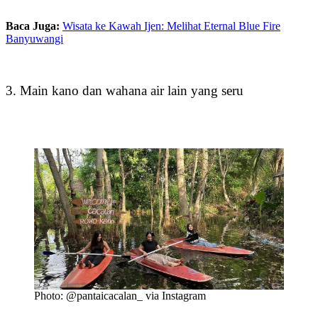
Baca Juga:
Wisata ke Kawah Ijen: Melihat Eternal Blue Fire
Banyuwangi
3. Main kano dan wahana air lain yang seru
Photo: @pantaicacalan_ via Instagram