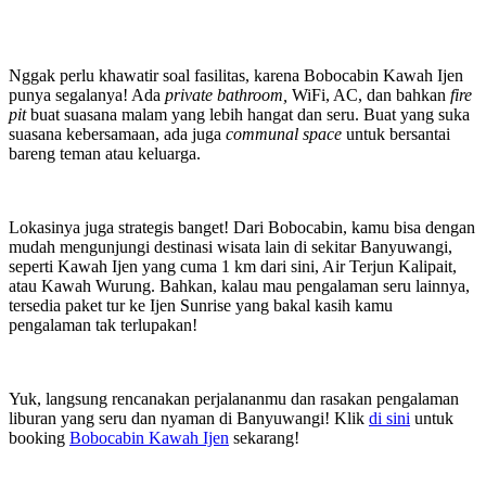
Nggak perlu khawatir soal fasilitas, karena
Bobocabin Kawah Ijen
punya segalanya! Ada
private bathroom,
WiFi, AC, dan bahkan
fire
pit
buat suasana malam yang lebih hangat dan seru. Buat yang suka
suasana kebersamaan, ada juga
communal space
untuk bersantai
bareng teman atau keluarga.
Lokasinya juga strategis banget! Dari
Bobocabin
, kamu bisa dengan
mudah mengunjungi destinasi wisata lain di sekitar Banyuwangi,
seperti Kawah Ijen yang cuma 1 km dari sini, Air Terjun Kalipait,
atau Kawah Wurung. Bahkan, kalau mau pengalaman seru lainnya,
tersedia paket tur ke Ijen Sunrise yang bakal kasih kamu
pengalaman tak terlupakan!
Yuk, langsung rencanakan perjalananmu dan rasakan pengalaman
liburan yang seru dan nyaman di Banyuwangi! Klik
di sini
untuk
booking
Bobocabin Kawah Ijen
sekarang!