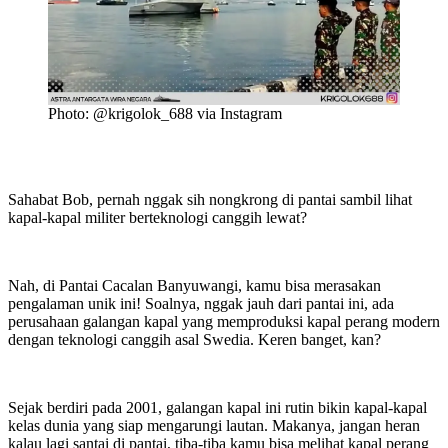
Photo: @krigolok_688 via Instagram
Sahabat Bob, pernah nggak sih nongkrong di pantai sambil lihat
kapal-kapal militer berteknologi canggih lewat?
Nah, di Pantai Cacalan Banyuwangi, kamu bisa merasakan
pengalaman unik ini! Soalnya, nggak jauh dari pantai ini, ada
perusahaan galangan kapal yang memproduksi kapal perang modern
dengan teknologi canggih asal Swedia. Keren banget, kan?
Sejak berdiri pada 2001, galangan kapal ini rutin bikin kapal-kapal
kelas dunia yang siap mengarungi lautan. Makanya, jangan heran
kalau lagi santai di pantai, tiba-tiba kamu bisa melihat kapal perang