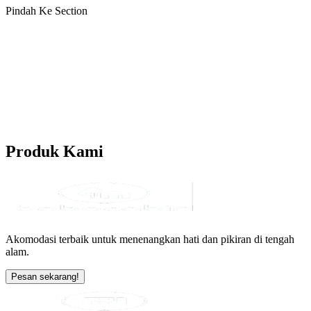
Pindah Ke Section
Produk
Kami
Akomodasi terbaik untuk menenangkan hati dan pikiran di tengah
alam.
Pesan sekarang!