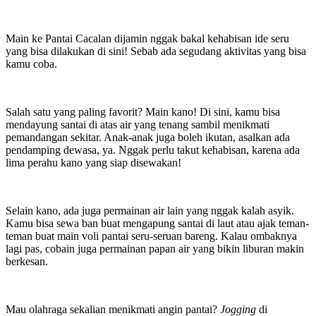
Main ke Pantai Cacalan dijamin nggak bakal kehabisan ide seru
yang bisa dilakukan di sini! Sebab ada segudang aktivitas yang bisa
kamu coba.
Salah satu yang paling favorit? Main kano! Di sini, kamu bisa
mendayung santai di atas air yang tenang sambil menikmati
pemandangan sekitar. Anak-anak juga boleh ikutan, asalkan ada
pendamping dewasa, ya. Nggak perlu takut kehabisan, karena ada
lima perahu kano yang siap disewakan!
Selain kano, ada juga permainan air lain yang nggak kalah asyik.
Kamu bisa sewa ban buat mengapung santai di laut atau ajak teman-
teman buat main voli pantai seru-seruan bareng. Kalau ombaknya
lagi pas, cobain juga permainan papan air yang bikin liburan makin
berkesan.
Mau olahraga sekalian menikmati angin pantai?
Jogging
di