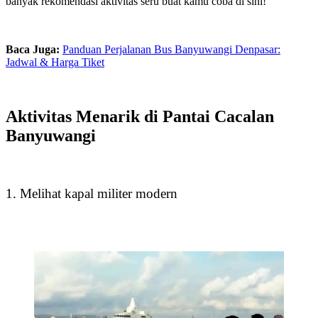
banyak rekomendasi aktivitas seru buat kamu coba di sini!
Baca Juga:
Panduan Perjalanan Bus Banyuwangi Denpasar:
Jadwal & Harga Tiket
Aktivitas Menarik di Pantai Cacalan
Banyuwangi
1. Melihat kapal militer modern