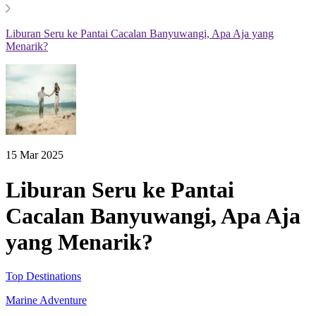
Liburan Seru ke Pantai Cacalan Banyuwangi, Apa Aja yang
Menarik?
15 Mar 2025
Liburan Seru ke Pantai
Cacalan Banyuwangi, Apa Aja
yang Menarik?
Top Destinations
Marine Adventure