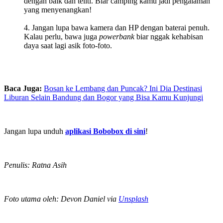
dengan baik dan teliti. Biar camping kamu jadi pengalaman
yang menyenangkan!
Jangan lupa bawa kamera dan HP dengan baterai penuh.
Kalau perlu, bawa juga
powerbank
biar nggak kehabisan
daya saat lagi asik foto-foto.
Baca Juga:
Bosan ke Lembang dan Puncak? Ini Dia Destinasi
Liburan Selain Bandung dan Bogor yang Bisa Kamu Kunjungi
Jangan lupa unduh
aplikasi Bobobox di sini
!
Penulis: Ratna Asih
Foto utama oleh: Devon Daniel via
Unsplash