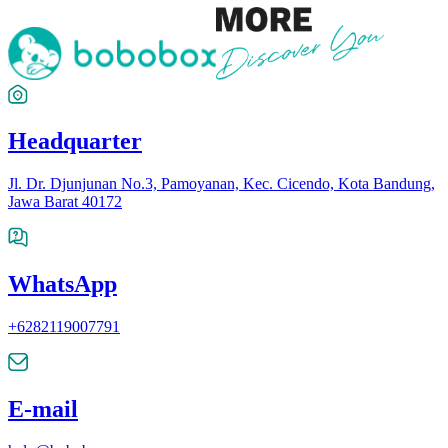
Headquarter
Jl. Dr. Djunjunan No.3, Pamoyanan, Kec. Cicendo, Kota Bandung,
Jawa Barat 40172
WhatsApp
+6282119007791
E-mail