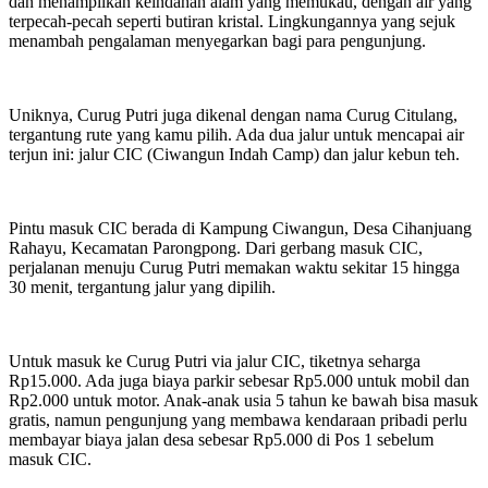
dan menampilkan keindahan alam yang memukau, dengan air yang
terpecah-pecah seperti butiran kristal. Lingkungannya yang sejuk
menambah pengalaman menyegarkan bagi para pengunjung.
Uniknya, Curug Putri juga dikenal dengan nama Curug Citulang,
tergantung rute yang kamu pilih. Ada dua jalur untuk mencapai air
terjun ini: jalur CIC (Ciwangun Indah Camp) dan jalur kebun teh.
Pintu masuk CIC berada di Kampung Ciwangun, Desa Cihanjuang
Rahayu, Kecamatan Parongpong. Dari gerbang masuk CIC,
perjalanan menuju Curug Putri memakan waktu sekitar 15 hingga
30 menit, tergantung jalur yang dipilih.
Untuk masuk ke Curug Putri via jalur CIC, tiketnya seharga
Rp15.000. Ada juga biaya parkir sebesar Rp5.000 untuk mobil dan
Rp2.000 untuk motor. Anak-anak usia 5 tahun ke bawah bisa masuk
gratis, namun pengunjung yang membawa kendaraan pribadi perlu
membayar biaya jalan desa sebesar Rp5.000 di Pos 1 sebelum
masuk CIC.