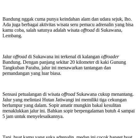
Bandung nggak cuma punya keindahan alam dan udara sejuk, lho.
Ada juga berbagai aktivitas wisata seru pemacu adrenalin yang bisa
kamu coba, salah satunya adalah wisata
offroad
di Sukawana,
Lembang.
Jalur
offroad
di Sukawana ini terkenal di kalangan
offroader
Bandung. Dengan panjang sekitar 20 kilometer di kaki Gunung
Tangkuban Parahu, jalur ini menawarkan tantangan dan
pemandangan yang luar biasa.
Sensasi petualangan di wisata
offroad
Sukawana cukup menantang.
Jalur yang melintasi Hutan Jatiwangi ini memiliki tiga cekungan
berlumpur yang dalam. Sopir amatir mungkin bakal kesulitan
menaklukkan jalur ini.
Bahkan sopir berpengalaman butuh 4 sampai
5 jam untuk menyelesaikannya.
Tapi, buat kamu yang suka adrenalin, medan ini cocok banget buat