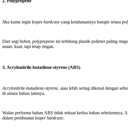
2. Polypropene
Jika kamu ingin koper
hardcase
yang ketahanannya hampir setara
pol
Dari segi bobot,
polypropene
ini terhitung plastik polimer paling rin
aman, kuat, tapi tetap ringan.
3. Acrylonitrile-butadiene-styrene (ABS)
Acrylonitrile-butadiene-styrene
, atau lebih sering dikenal dengan se
di antara bahan lainnya.
Walau performa bahan ABS tidak sekuat kedua bahan sebelumnya, A
dalam pembuatan kope
r hardcase
.